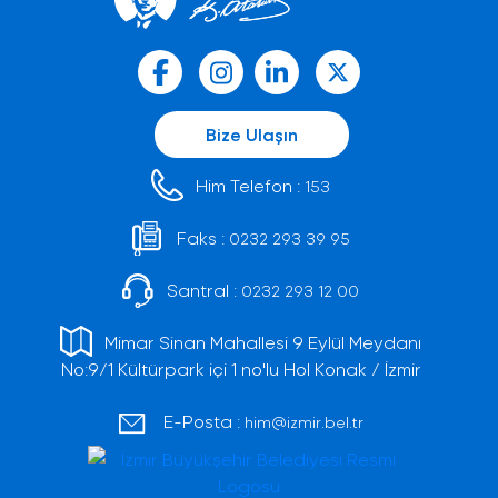
Bize Ulaşın
Him Telefon :
153
Faks :
0232 293 39 95
Santral :
0232 293 12 00
Mimar Sinan Mahallesi 9 Eylül Meydanı
No:9/1 Kültürpark içi 1 no'lu Hol Konak / İzmir
E-Posta :
him@izmir.bel.tr