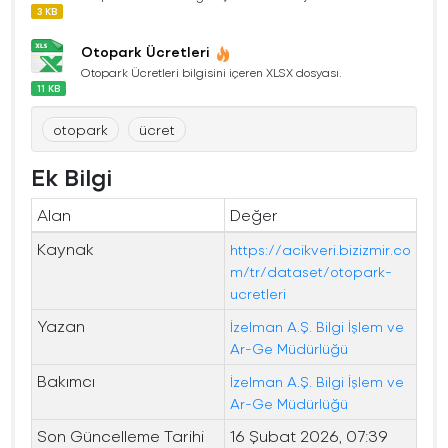
3 KB
Otopark Ücretleri
Otopark Ücretleri bilgisini içeren XLSX dosyası.
11 KB
otopark
ücret
Ek Bilgi
Alan
Değer
Kaynak
https://acikveri.bizizmir.co
m/tr/dataset/otopark-
ucretleri
Yazan
İzelman A.Ş. Bilgi İşlem ve
Ar-Ge Müdürlüğü
Bakımcı
İzelman A.Ş. Bilgi İşlem ve
Ar-Ge Müdürlüğü
Son Güncelleme Tarihi
16 Şubat 2026, 07:39