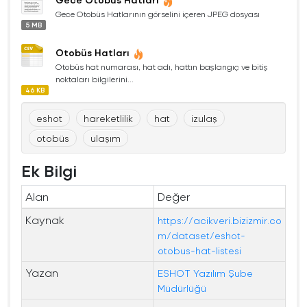
Gece Otobüs Hatlarının görselini içeren JPEG dosyası
5 MB
Otobüs Hatları
Otobüs hat numarası, hat adı, hattın başlangıç ve bitiş
noktaları bilgilerini...
46 KB
eshot
hareketlilik
hat
izulaş
otobüs
ulaşım
Ek Bilgi
Alan
Değer
Kaynak
https://acikveri.bizizmir.co
m/dataset/eshot-
otobus-hat-listesi
Yazan
ESHOT Yazılım Şube
Müdürlüğü