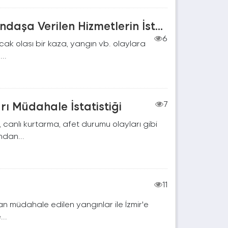
ndaşa Verilen Hizmetlerin İst...
6
cak olası bir kaza, yangın vb. olaylara
..
ı Müdahale İstatistiği
7
canlı kurtarma, afet durumu olayları gibi
ndan...
11
dan müdahale edilen yangınlar ile İzmir'e
..