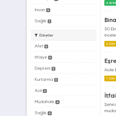
6 XLS
İnsan
4
Bina
Sağlık
2
30 Ek
incele
Etiketler
2 CSV
Afet
6
Itfaiye
6
Eşre
Deprem
5
Acile 
7 CSV
Kurtarma
5
Acil
4
İtfa
Müdahale
4
Şehir
müdaha
Sağlık
4