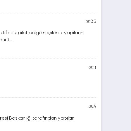
35
lçesi pilot bölge seçilerek yapıların
nut...
3
6
resi Başkanlığı tarafından yapılan