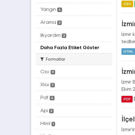
CSV
Yangın
4
Arama
İzm
3
İzmir
Ilkyardım
3
tedbir
Daha Fazla Etiket Göster
HTML
Formatlar
İzmi
Csv
9
İzmir
Xlsx
7
Ekim 
Pdf
4
PDF
Api
3
İlçe
Html
1
İzmir'