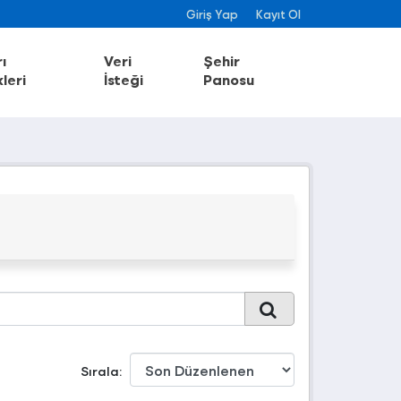
Giriş Yap
Kayıt Ol
ı
Veri
Şehir
leri
İsteği
Panosu
Sırala