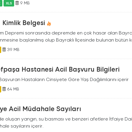
9 MB
X
XLS
 Kimlik Belgesi
im Depremi sonrasında depremde en çok hasar alan Bayraklı İ
nmesine başlanılmış olup Bayraklı İlçesinde bulunan bütün ko
39 MB
fpaşa Hastanesi Acil Başvuru Bilgileri
Başvuran Hastaların Cinsiyete Göre Yaş Dağılımlarını içerir
64 MB
iye Acil Müdahale Sayıları
de oluşan yangın, su basması ve benzeri afetlere İtfaiye Dai
le sayılarını içerir.