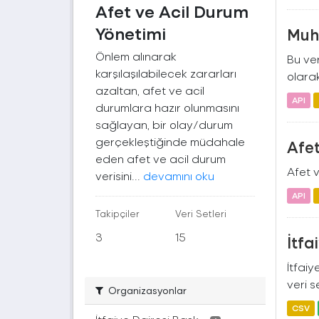
Afet ve Acil Durum
Yönetimi
Muht
Önlem alınarak
Bu ver
karşılaşılabilecek zararları
olarak
azaltan, afet ve acil
API
durumlara hazır olunmasını
sağlayan, bir olay/durum
gerçekleştiğinde müdahale
Afe
eden afet ve acil durum
Afet v
verisini...
devamını oku
API
Takipçiler
Veri Setleri
3
15
İtfa
İtfaiy
veri s
Organizasyonlar
CSV