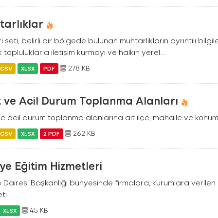
arlıklar
i seti, belirli bir bölgede bulunan muhtarlıkların ayrıntılı bilgil
 topluluklarla iletişim kurmayı ve halkın yerel...
278 KB
CSV
XLSX
PDF
t ve Acil Durum Toplanma Alanları
e acil durum toplanma alanlarına ait ilçe, mahalle ve konum bi
262 KB
CSV
XLSX
2 PDF
iye Eğitim Hizmetleri
e Dairesi Başkanlığı bünyesinde firmalara, kurumlara verilen 
eti
45 KB
XLSX