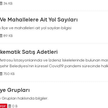
34 KB
 Ve Mahallelere Ait Yol Sayıları
in İlçe ve mahalleleri ait yol sayıları bilgisi
89 KB
kematik Satış Adetleri
Metrosu İstasyonlarında ve İzdeniz İskelelerinde bulunan mas
şehir Belediyesi’nin küresel Covid19 pandemi sürecinde halkı
750 KB
iye Grupları
e Grupları hakkında bilgiler.
0 B
PDF