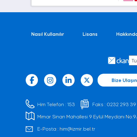
Nasıl Kullanılır
Lisans
Hakkınd
Bize Ulaşın
Him Telefon :
153
Faks :
0232 293 39
Mimar Sinan Mahallesi 9 Eylül Meydanı No:9/1 
E-Posta :
him@izmir.bel.tr