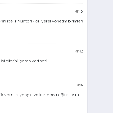
16
erini içerir.Muhtarlıklar, yerel yönetim birimleri
12
lgilerini içeren veri seti.
4
ilk yardım, yangın ve kurtarma eğitimlerinin