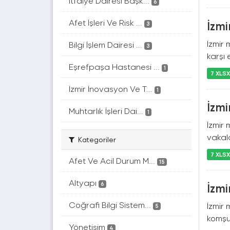
İtfaiye Dairesi Başk...
6
Afet İşleri Ve Risk ...
İzmi
3
İzmir 
Bilgi İşlem Dairesi ...
3
karşı 
Eşrefpaşa Hastanesi ...
1
7 XLS
İzmir İnovasyon Ve T...
1
İzmi
Muhtarlık İşleri Dai...
1
İzmir
vakala
Kategoriler
7 XLS
Afet Ve Acil Durum M...
15
Altyapı
6
İzmi
Coğrafi Bilgi Sistem...
İzmir 
5
komşu
Yönetişim
4