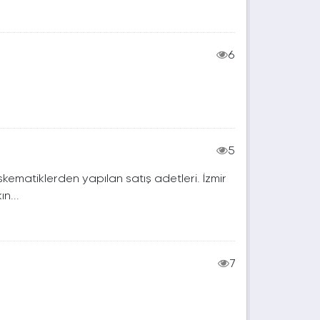
6
5
kematiklerden yapılan satış adetleri. İzmir
n...
7