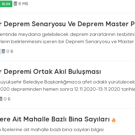
8 MB
XLSX
ir Deprem Senaryosu Ve Deprem Master P
 kentinde meydana gelebilecek deprem zararlarının tesbitini 
lerin belirlenmesini içeren bir Deprem Senaryosu ve Master P
0 B
r Depremi Ortak Akıl Buluşması
 Büyükşehir Belediye Başkanlığımızca afet odaklı yürütülecek
2020 depreminden hemen sonra 12.11.2020-13.11.2020 tarihle
0 B
lere Ait Mahalle Bazlı Bina Sayıları
in İlçelerine ait mahalle bazlı bina sayıları bilgisi