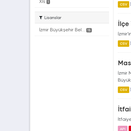
Xls
1
CSV
Lisanslar
İlçe
İzmir Büyükşehir Bel...
15
İzmir'
CSV
Mas
İzmir 
Büyük
CSV
İtfa
İtfaiy
API