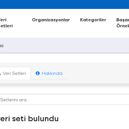
eri
Organizasyonlar
Kategoriler
Başar
etleri
Örnek
mi
Veri Setleri
Hakkında
veri seti bulundu