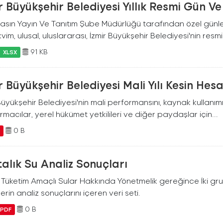
r Büyükşehir Belediyesi Yıllık Resmi Gün 
asın Yayın Ve Tanıtım Şube Müdürlüğü tarafından özel günler
vim, ulusal, uluslararası, İzmir Büyükşehir Belediyesi'nin resmi.
91 KB
XLSX
r Büyükşehir Belediyesi Mali Yılı Kesin Hes
Büyükşehir Belediyesi'nin mali performansını, kaynak kullanım
rmacılar, yerel hükümet yetkilileri ve diğer paydaşlar için...
0 B
F
alık Su Analiz Sonuçları
i Tüketim Amaçlı Sular Hakkında Yönetmelik gereğince İki g
erin analiz sonuçlarını içeren veri seti.
0 B
PDF