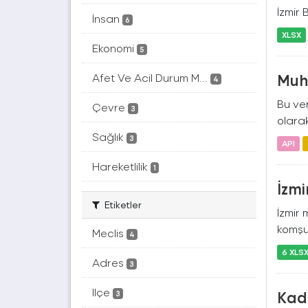
İzmir 
İnsan
6
XLSX
Ekonomi
5
Muht
Afet Ve Acil Durum M...
4
Bu ver
Çevre
3
olarak
Sağlık
3
API
Hareketlilik
1
İzmi
Etiketler
İzmir 
komşu
Meclis
4
6 XLS
Adres
3
Ilçe
Kad
3