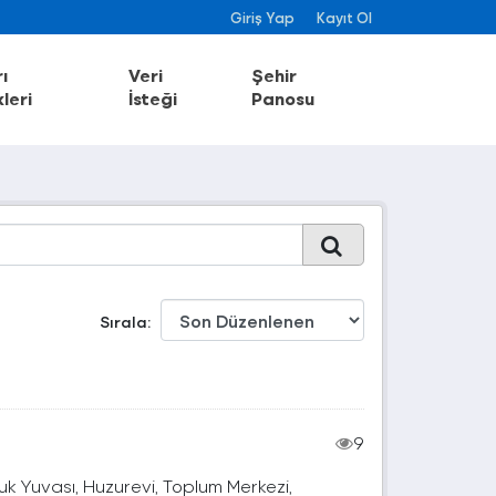
Giriş Yap
Kayıt Ol
ı
Veri
Şehir
leri
İsteği
Panosu
Sırala
9
k Yuvası, Huzurevi, Toplum Merkezi,