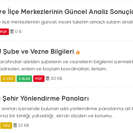
e İlçe Merkezlerinin Güncel Analiz Sonuçl
ilçe merkezlerinin güncel, insani tüketim amaçlı suların analiz
0 B
PDF
 Şube ve Vezne Bilgileri
arafından işletilen şubelerin ve veznelerin bilgilerini içermekt
dresleri, enlem ve boylam koordinatları, iletişim...
30 KB
2 CSV
2 XLSX
PDF
lı Şehir Yönlendirme Panoları
ili sınırları içerisinde bulunan ışıklı yönlendirme panolarına ai
siz bir kimliği, yüksekliği , ekran ölçüleri ve konumu...
22 KB
CSV