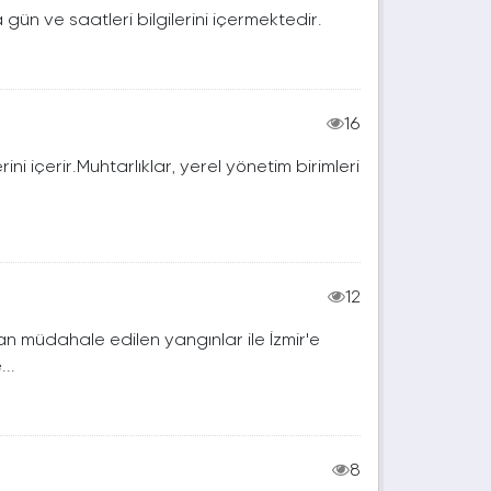
gün ve saatleri bilgilerini içermektedir.
16
erini içerir.Muhtarlıklar, yerel yönetim birimleri
12
dan müdahale edilen yangınlar ile İzmir'e
..
8