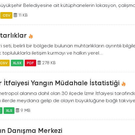
Büyükşehir Belediyesine ait kütüphanelerin lokasyon, çalışma 
11 KB
CSV
arlıklar
i seti, belirli bir bölgede bulunan muhtarlıkların ayrıntılı bilgil
 topluluklarla iletişim kurmayı ve halkın yerel...
278 KB
CSV
XLSX
PDF
r İtfaiyesi Yangın Müdahale İstatistiği
metropol alanına dahil olan 30 ilçede İzmir İtfaiyesi tarafın
 illerde meydana gelip de olayın büyüklüğüne bağlı takviye.
9 MB
X
XLS
ın Danışma Merkezi