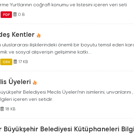
irme Yurtlarının coğrafi konumu ve listesini içeren veri seti
0 B
PDF
deş Kentler
in uluslararası ilişkilerindeki önemli bir boyutu temsil eden kard
ik ve sosyal alışverişin gelişimine katkı...
17 KB
CSV
is Üyeleri
Büyükşehir Belediyesi Meclis Üyeleri'nin isimlerini, unvanlarını
lgileri içeren veri setidir.
18 KB
r Büyükşehir Belediyesi Kütüphaneleri Bilgi