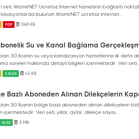
i seti, WizmirNET Ücretsiz İnternet hizmetinin bağlantı noktalarıyl
i lokasyonlarda bulunan WizmirNET ücretsiz internet...
348 KB
PDF
 Abonelik Su ve Kanal Bağlama Gerçekleşm
 olan 30 İlçenin su veya kanalizasyon hizmetlerine ilk defa
a süreleri hakkında detaylı bilgileri içermektedir. Veri seti
42 KB
2 XLSX
ge Bazlı Aboneden Alınan Dilekçelerin Ka
 olan 30 İlçenin bölge bazlı aboneden alınan dilekçelerin bö
ri içermektedir. Veri seti, yıllar, aylar, dilekçe sayısı,...
3 MB
XLSX