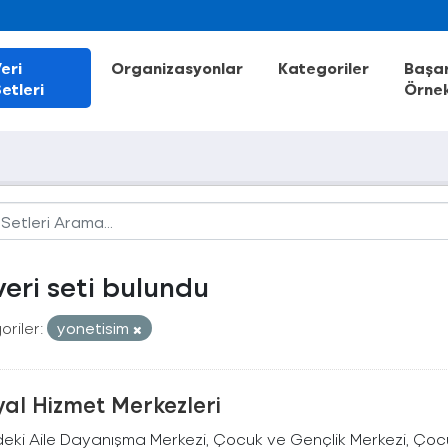
eri
Organizasyonlar
Kategoriler
Başar
etleri
Örnek
veri seti bulundu
riler:
yonetisim
al Hizmet Merkezleri
deki Aile Dayanışma Merkezi, Çocuk ve Gençlik Merkezi, Çocu