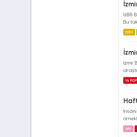
İzmi
İzBB B
Bu tak
CSV
İzmi
İzmir 
araştı
14 PD
Haft
İnsan
örnekl
API