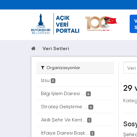
V
S
Veri Setleri
Organizasyonlar
İzsu
5
29 
Bilgi İşlem Dairesi ...
4
Katego
Strateji Geliştirme ...
4
Akıllı Şehir Ve Kent...
2
Sosy
İtfaiye Dairesi Başk...
Şehir
2