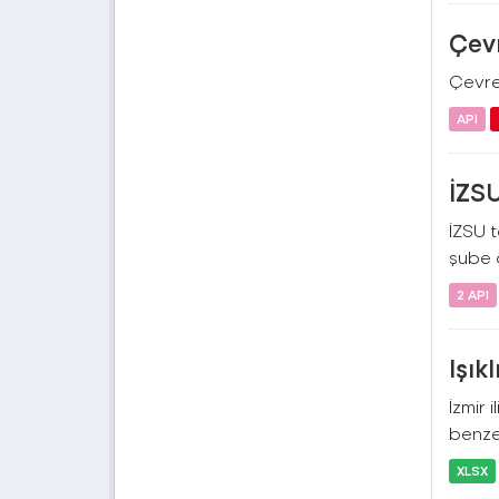
Çevr
Çevre 
API
İZSU
İZSU t
şube a
2 API
Işık
İzmir 
benzer
XLSX