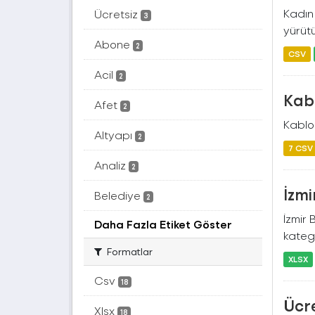
Kadın 
Ücretsiz
3
yürütü
Abone
2
CSV
Acil
2
Kabl
Afet
2
Kablos
Altyapı
2
7 CSV
Analiz
2
İzmi
Belediye
2
İzmir 
Daha Fazla Etiket Göster
katego
Formatlar
XLSX
Csv
18
Ücre
Xlsx
18