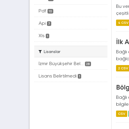
Bu ver
Pdf
10
çeşitl
Api
4 CSV
7
Xls
1
İlk
Bağlı
Lisanslar
bağlam
İzmir Büyükşehir Bel...
28
2 CSV
Lisans Belirtilmedi
1
Böl
Bağlı
bilgile
CSV