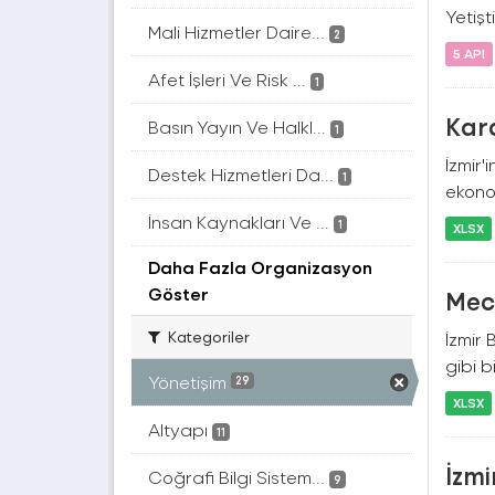
Yetişt
Mali Hizmetler Daire...
2
5 API
Afet İşleri Ve Risk ...
1
Kar
Basın Yayın Ve Halkl...
1
İzmir'
Destek Hizmetleri Da...
1
ekonom
İnsan Kaynakları Ve ...
1
XLSX
Daha Fazla Organizasyon
Göster
Mecl
Kategoriler
İzmir 
gibi bi
Yönetişim
29
XLSX
Altyapı
11
İzmi
Coğrafi Bilgi Sistem...
9