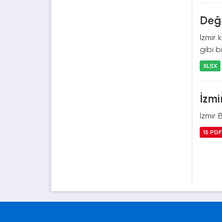
Deği
İzmir 
gibi b
XLSX
İzmi
İzmir 
15 PDF