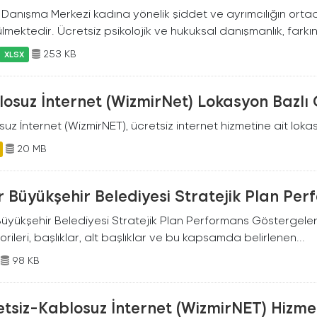
Danışma Merkezi kadına yönelik şiddet ve ayrımcılığın ortada
lmektedir. Ücretsiz psikolojik ve hukuksal danışmanlık, farkın
253 KB
XLSX
osuz İnternet (WizmirNet) Lokasyon Bazlı
uz İnternet (WizmirNET), ücretsiz internet hizmetine ait lokasy
20 MB
r Büyükşehir Belediyesi Stratejik Plan Pe
Büyükşehir Belediyesi Stratejik Plan Performans Göstergeleri
rileri, başlıklar, alt başlıklar ve bu kapsamda belirlenen...
98 KB
tsiz-Kablosuz İnternet (WizmirNET) Hizmeti