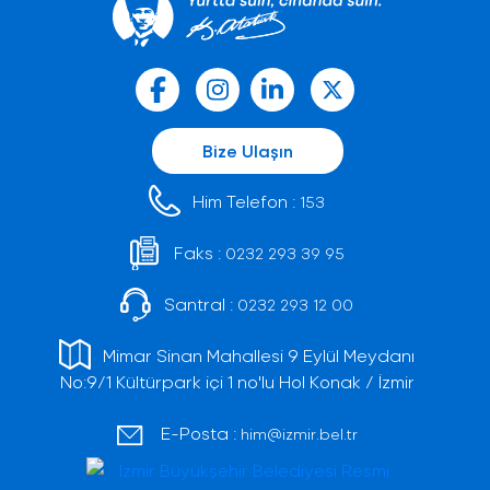
Bize Ulaşın
Him Telefon :
153
Faks :
0232 293 39 95
Santral :
0232 293 12 00
Mimar Sinan Mahallesi 9 Eylül Meydanı
No:9/1 Kültürpark içi 1 no'lu Hol Konak / İzmir
E-Posta :
him@izmir.bel.tr