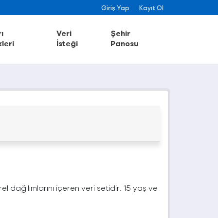
Giriş Yap
Kayıt Ol
ı
Veri
Şehir
leri
İsteği
Panosu
örel dağılımlarını içeren veri setidir. 15 yaş ve