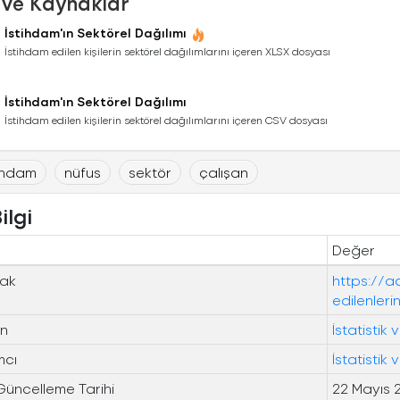
 ve Kaynaklar
İstihdam'ın Sektörel Dağılımı
İstihdam edilen kişilerin sektörel dağılımlarını içeren XLSX dosyası
İstihdam'ın Sektörel Dağılımı
İstihdam edilen kişilerin sektörel dağılımlarını içeren CSV dosyası
tihdam
nüfus
sektör
çalışan
ilgi
Değer
ak
https://a
edilenleri
n
İstatistik
mcı
İstatistik
Güncelleme Tarihi
22 Mayıs 