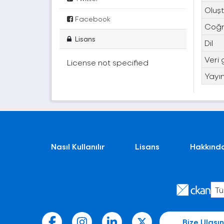
Oluşt
Facebook
Coğra
Lisans
Dil
Veri 
License not specified
Yayın
Nasıl Kullanılır
Lisans
Hakkınd
Bize Ulaşın