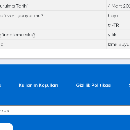
urulma Tarihi
4 Mart 20
fi veri içeriyor mu?
hayır
tr-TR
güncelleme sıklığı
yıllık
cı
İzmir Büyü
a
Kullanım Koşulları
Gizlilik Politikası