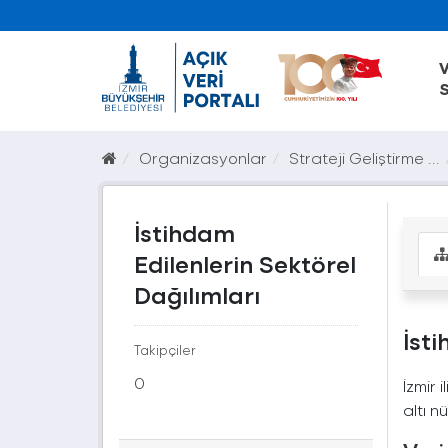
V
S
Organizasyonlar
Strateji Geliştirme ...
İstihdam
Edilenlerin Sektörel
Dağılımları
İsti
Takipçiler
0
İzmir 
altı n