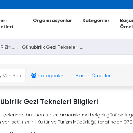
eri
Organizasyonlar
Kategoriler
Başar
etleri
Örnek
RİZM ...
Günübirlik Gezi Tekneleri ...
Veri Seti
Kategoriler
Başarı Örnekleri
birlik Gezi Tekneleri Bilgileri
ili ilçelerinde bulunan turizm aracı işletme belgeli günübirlik g
 veri seti. (İzmir İl Kültür ve Turizm Müdürlüğü tarafından 07.2