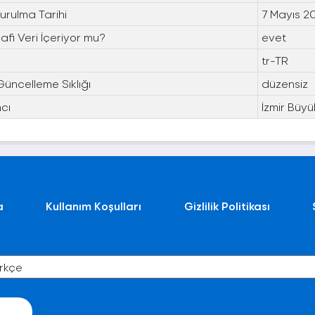
urulma Tarihi
7 Mayıs 2
fi Veri İçeriyor mu?
evet
tr-TR
Güncelleme Sıklığı
düzensiz
cı
İzmir Büyü
a
Kullanım Koşulları
Gizlilik Politikası