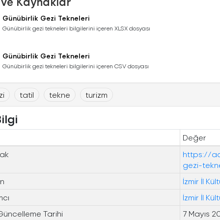
 ve Kaynaklar
Günübirlik Gezi Tekneleri
Günübirlik gezi tekneleri bilgilerini içeren XLSX dosyası
Günübirlik Gezi Tekneleri
Günübirlik gezi tekneleri bilgilerini içeren CSV dosyası
zi
tatil
tekne
turizm
ilgi
Değer
ak
https://a
gezi-tekne
n
İzmir İl K
mcı
İzmir İl K
Güncelleme Tarihi
7 Mayıs 2