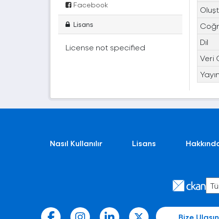
Facebook
Oluşt
Lisans
Coğra
Dil
License not specified
Veri 
Yayın
Nasıl Kullanılır
Lisans
Hakkınd
Bize Ulaşın