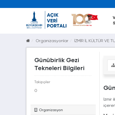
V
S
Organizasyonlar
İZMİR İL KÜLTÜR VE TU
Günübirlik Gezi
Tekneleri Bilgileri
Takipçiler
Günü
0
İzmir 
içeren
Organizasyon