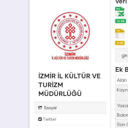
Veri
14 KB
6 KB
ge
Ek B
İZMİR İL KÜLTÜR VE
Alan
TURİZM
Kayn
MÜDÜRLÜĞÜ
Yaza
Sosyal
Bakı
Twitter
Son 