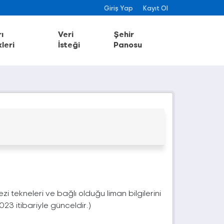
Giriş Yap
Kayıt Ol
ı
Veri
Şehir
leri
İsteği
Panosu
ezi tekneleri ve bağlı olduğu liman bilgilerini
023 itibariyle günceldir.)