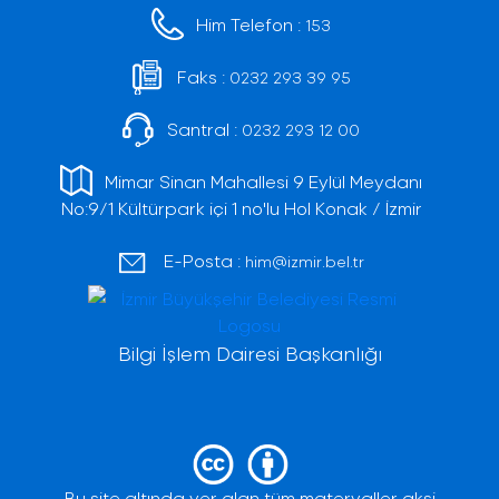
Him Telefon :
153
Faks :
0232 293 39 95
Santral :
0232 293 12 00
Mimar Sinan Mahallesi 9 Eylül Meydanı
No:9/1 Kültürpark içi 1 no'lu Hol Konak / İzmir
E-Posta :
him@izmir.bel.tr
Bilgi İşlem Dairesi Başkanlığı
Bu site altında yer alan tüm materyaller aksi