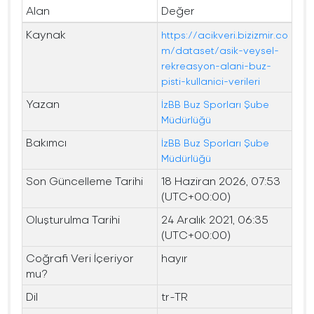
Alan
Değer
Kaynak
https://acikveri.bizizmir.co
m/dataset/asik-veysel-
rekreasyon-alani-buz-
pisti-kullanici-verileri
Yazan
İzBB Buz Sporları Şube
Müdürlüğü
Bakımcı
İzBB Buz Sporları Şube
Müdürlüğü
Son Güncelleme Tarihi
18 Haziran 2026, 07:53
(UTC+00:00)
Oluşturulma Tarihi
24 Aralık 2021, 06:35
(UTC+00:00)
Coğrafi Veri İçeriyor
hayır
mu?
Dil
tr-TR