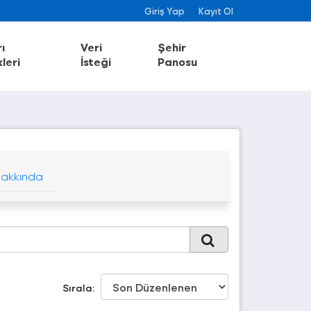
Giriş Yap
Kayıt Ol
ı
Veri
Şehir
leri
İsteği
Panosu
akkında
Sırala