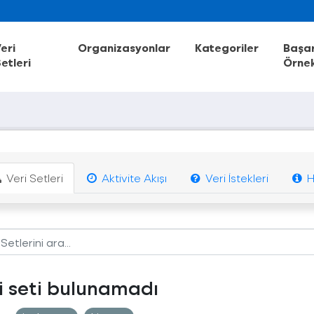
eri
Organizasyonlar
Kategoriler
Başar
etleri
Örnek
Veri Setleri
Aktivite Akışı
Veri İstekleri
H
i seti bulunamadı