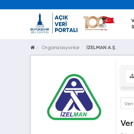
V
S
Organizasyonlar
İZELMAN A.Ş.
Ver