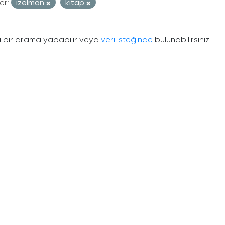
er:
izelman
kitap
 bir arama yapabilir veya
veri isteğinde
bulunabilirsiniz.