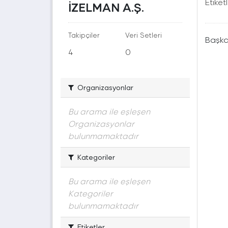
Etiketl
İZELMAN A.Ş.
Takipçiler
Veri Setleri
Başka
4
0
Organizasyonlar
Bu arama ile eşleşen
Organizasyonlar
bulunmamaktadır
Kategoriler
Bu arama ile eşleşen
Kategoriler
bulunmamaktadır
Etiketler