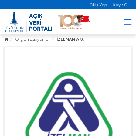
Giriş Yap
Kayıt Ol
Organizasyonlar
İZELMAN A.Ş.