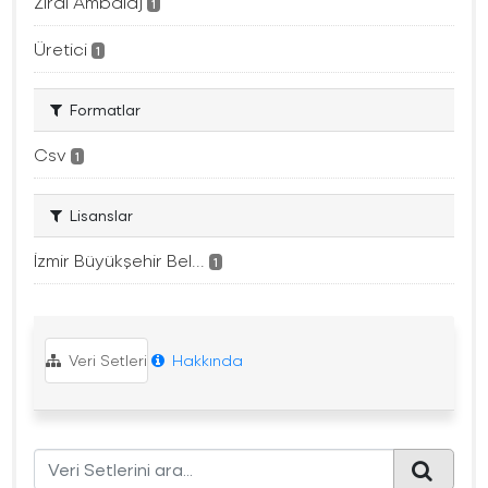
Zirai Ambalaj
1
Üretici
1
Formatlar
Csv
1
Lisanslar
İzmir Büyükşehir Bel...
1
Veri Setleri
Hakkında