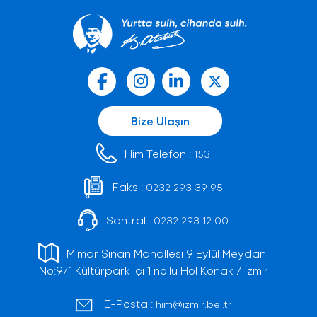
Bize Ulaşın
Him Telefon :
153
Faks :
0232 293 39 95
Santral :
0232 293 12 00
Mimar Sinan Mahallesi 9 Eylül Meydanı
No:9/1 Kültürpark içi 1 no'lu Hol Konak / İzmir
E-Posta :
him@izmir.bel.tr