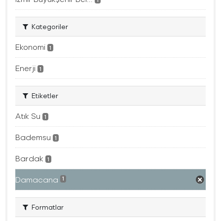
Kategoriler
Ekonomi
1
Enerji
1
Etiketler
Atık Su
1
Bademsu
1
Bardak
1
Damacana
1
Formatlar