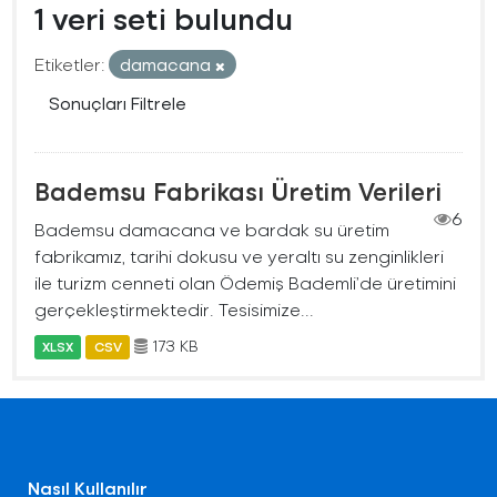
1 veri seti bulundu
Etiketler:
damacana
Sonuçları Filtrele
Bademsu Fabrikası Üretim Verileri
6
Bademsu damacana ve bardak su üretim
fabrikamız, tarihi dokusu ve yeraltı su zenginlikleri
ile turizm cenneti olan Ödemiş Bademli’de üretimini
gerçekleştirmektedir. Tesisimize...
173 KB
XLSX
CSV
Nasıl Kullanılır