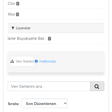
Csv
1
Xlsx
1
Lisanslar
İzmir Büyükşehir Bel...
1
Veri Setleri
Hakkında
Sırala