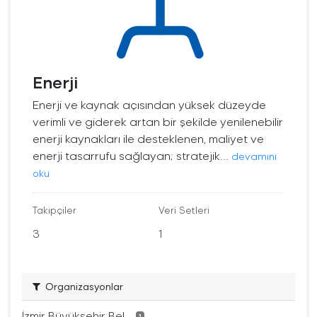
Enerji
Enerji ve kaynak açısından yüksek düzeyde
verimli ve giderek artan bir şekilde yenilenebilir
enerji kaynakları ile desteklenen, maliyet ve
enerji tasarrufu sağlayan; stratejik...
devamını
oku
Takipçiler
Veri Setleri
3
1
Organizasyonlar
İzmir Büyükşehir Bel...
1