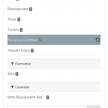
Restaurant
1
Tesis
1
Turizm
1
Turuncu Çember
1
Yaşam Köyü
1
Formatlar
Xlsx
1
Lisanslar
İzmir Büyükşehir Bel...
1