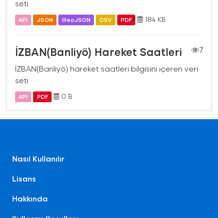
seti
184 KB
API
JSON
GeoJSON
CSV
PDF
İZBAN(Banliyö) Hareket Saatleri
7
İZBAN(Banliyö) hareket saatleri bilgisini içeren veri
seti
0 B
API
PDF
Nasıl Kullanılır
Lisans
Hakkında