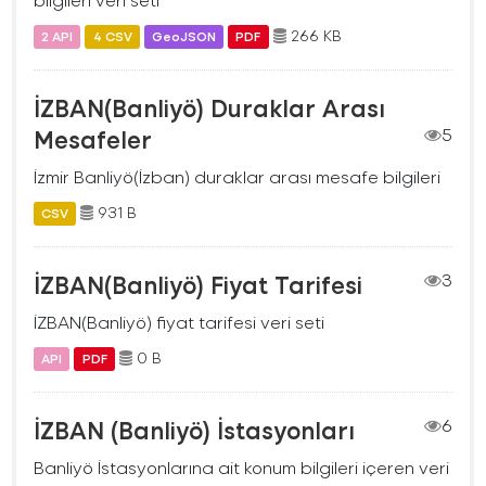
266 KB
2 API
4 CSV
GeoJSON
PDF
İZBAN(Banliyö) Duraklar Arası
Mesafeler
5
İzmir Banliyö(İzban) duraklar arası mesafe bilgileri
931 B
CSV
İZBAN(Banliyö) Fiyat Tarifesi
3
İZBAN(Banliyö) fiyat tarifesi veri seti
0 B
API
PDF
İZBAN (Banliyö) İstasyonları
6
Banliyö İstasyonlarına ait konum bilgileri içeren veri