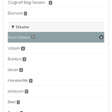
Coğrafi Bilgi Sistem...
2
Ekonomi
1
Etiketler
Raylı Sistem
5
Ulaşım
4
Banliyö
3
Izban
3
Hareketlilik
2
Istasyon
2
Bilet
1