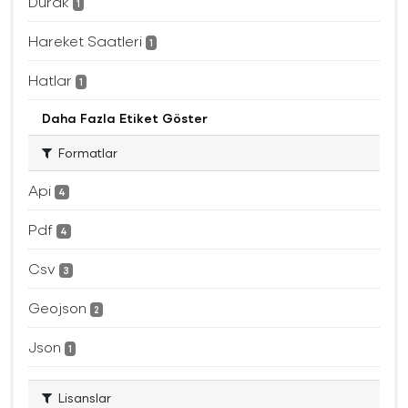
Durak
1
Hareket Saatleri
1
Hatlar
1
Daha Fazla Etiket Göster
Formatlar
Api
4
Pdf
4
Csv
3
Geojson
2
Json
1
Lisanslar