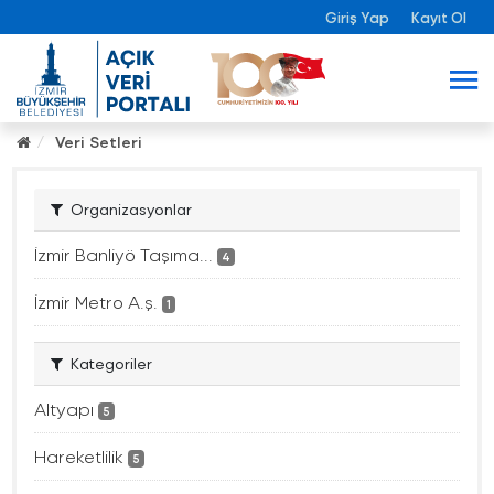
Giriş Yap
Kayıt Ol
Veri Setleri
Organizasyonlar
İzmir Banliyö Taşıma...
4
İzmir Metro A.ş.
1
Kategoriler
Altyapı
5
Hareketlilik
5