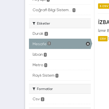
5 CSV
Coğrafi Bilgi Sistem...
1
İZB
Etiketler
İzmir 
Durak
2
CSV
Mesafe
2
İzban
1
Metro
1
Raylı Sistem
1
Formatlar
Csv
2