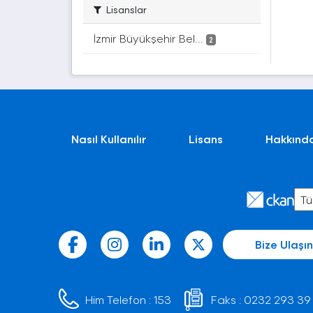
Lisanslar
İzmir Büyükşehir Bel...
2
Nasıl Kullanılır
Lisans
Hakkınd
Bize Ulaşın
Him Telefon :
153
Faks :
0232 293 39