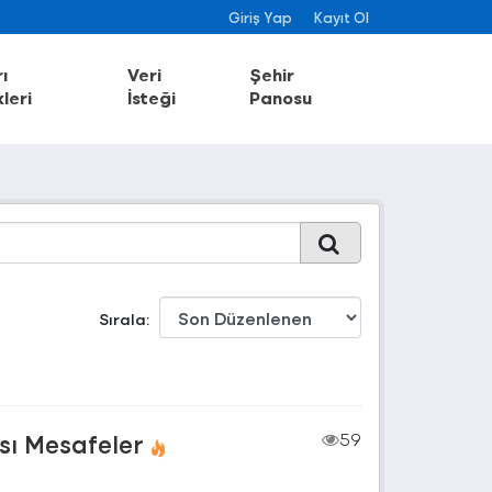
Giriş Yap
Kayıt Ol
ı
Veri
Şehir
leri
İsteği
Panosu
Sırala
sı Mesafeler
59