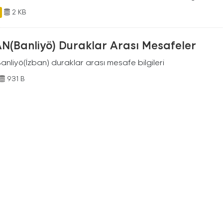
2 KB
AN(Banliyö) Duraklar Arası Mesafeler
Banliyö(İzban) duraklar arası mesafe bilgileri
931 B