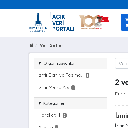
V
S
Veri Setleri
Organizasyonlar
İzmir Banliyö Taşıma...
1
2 v
İzmir Metro A.ş.
1
Etiketl
Kategoriler
İzmi
Hareketlilik
2
İzmir 
Altyapı
1