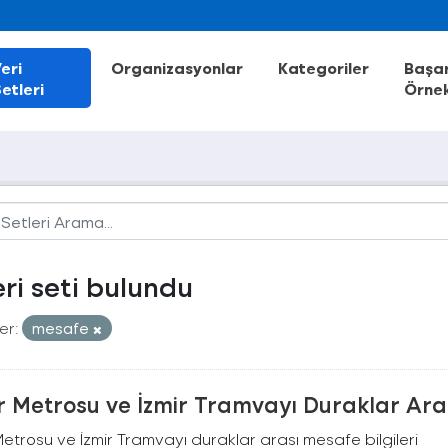
eri
Organizasyonlar
Kategoriler
Başar
etleri
Örnek
eri seti bulundu
er:
mesafe
r Metrosu ve İzmir Tramvayı Duraklar Ara
Metrosu ve İzmir Tramvayı duraklar arası mesafe bilgileri