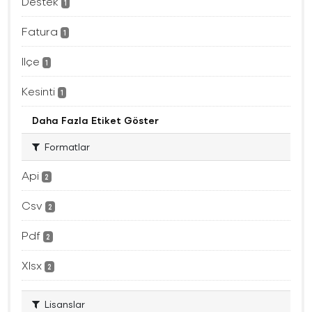
Destek
1
Fatura
1
Ilçe
1
Kesinti
1
Daha Fazla Etiket Göster
Formatlar
Api
2
Csv
2
Pdf
2
Xlsx
2
Lisanslar