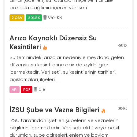
bazında dağılımını içeren veri seti
942 KB
2 CSV
2 XLSX
Arıza Kaynaklı Düzensiz Su
Kesintileri
12
Su teminindeki arızalar nedeniyle meydana gelen
düzensiz su kesintilerine dair detaylı bilgileri
içermektedir. Veri seti , su kesintilerinin tarihleri,
açıklamaları, ilçeleri,...
0 B
API
PDF
İZSU Şube ve Vezne Bilgileri
10
İZSU tarafından işletilen şubelerin ve veznelerin
bilgilerini içermektedir. Veri seti, aktif veya pasif
durumları, şube adresleri, enlem ve boylam