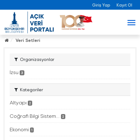
Giriş Yap
Kayıt Ol
Veri Setleri
Organizasyonlar
İzsu
3
Kategoriler
Altyapı
2
Coğrafi Bilgi Sistem...
2
Ekonomi
1