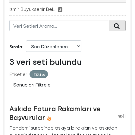
İzmir Büyükşehir Bel...
3
Sırala
3 veri seti bulundu
Etiketler:
izsu
Sonuçları Filtrele
Askıda Fatura Rakamları ve
Başvurular
11
Pandemi sürecinde askıya bırakılan ve askıdan
alınan(ödenen) su faturaların ilçe ve mahalle