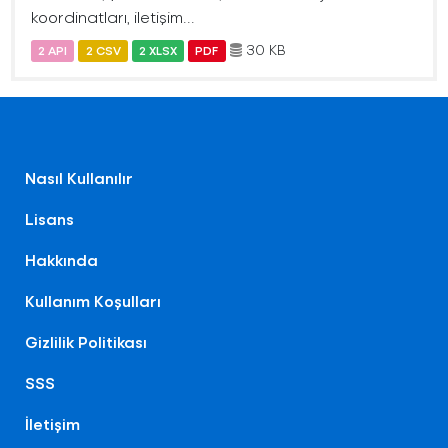
koordinatları, iletişim...
30 KB
2 API
2 CSV
2 XLSX
PDF
Nasıl Kullanılır
Lisans
Hakkında
Kullanım Koşulları
Gizlilik Politikası
SSS
İletişim