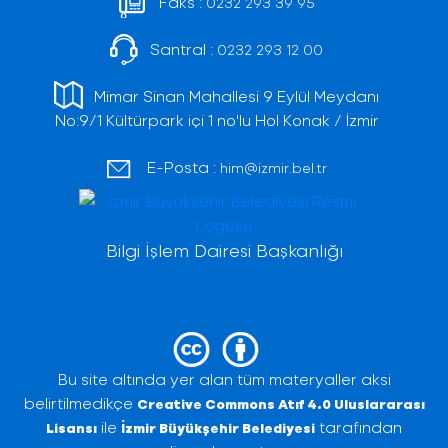
Faks :
0232 293 39 95
Santral :
0232 293 12 00
Mimar Sinan Mahallesi 9 Eylül Meydanı
No:9/1 Kültürpark içi 1 no'lu Hol Konak / İzmir
E-Posta :
him@izmir.bel.tr
Bilgi İşlem Dairesi Başkanlığı
Bu site altında yer alan tüm materyaller aksi
belirtilmedikçe
Creative Commons Atıf 4.0 Uluslararası
ile
tarafından
Lisansı
İzmir Büyükşehir Belediyesi