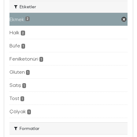
Etiketler
Ekmek
2
Halk
2
Büfe
1
Fenilketonüri
1
Gluten
1
Satış
1
Tost
1
Çölyak
1
Formatlar