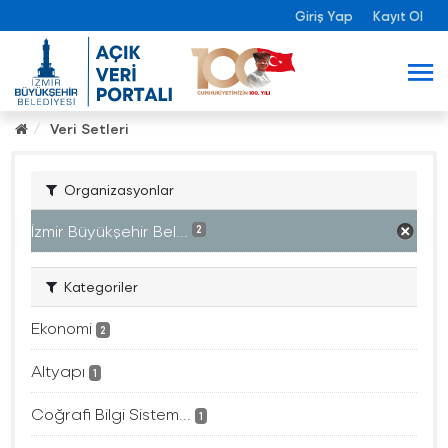
Giriş Yap
Kayıt Ol
Veri Setleri
Organizasyonlar
İzmir Büyükşehir Bel...
2
Kategoriler
Ekonomi
2
Altyapı
1
Coğrafi Bilgi Sistem...
1