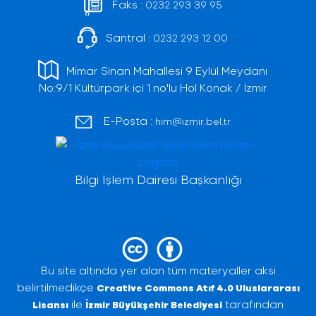
Faks :
0232 293 39 95
Santral :
0232 293 12 00
Mimar Sinan Mahallesi 9 Eylül Meydanı
No:9/1 Kültürpark içi 1 no'lu Hol Konak / İzmir
E-Posta :
him@izmir.bel.tr
Bilgi İşlem Dairesi Başkanlığı
Bu site altında yer alan tüm materyaller aksi
belirtilmedikçe
Creative Commons Atıf 4.0 Uluslararası
ile
tarafından
Lisansı
İzmir Büyükşehir Belediyesi