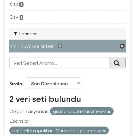
Xlsx
2
Csv
1
Lisanslar
İzmir Büyükşehir Bel...
2
Sırala
2 veri seti bulundu
Organizasyonlar:
grand-plaza-turizm-a-s
Lisanslar:
Izmir-Metropolitan-Municipality-License