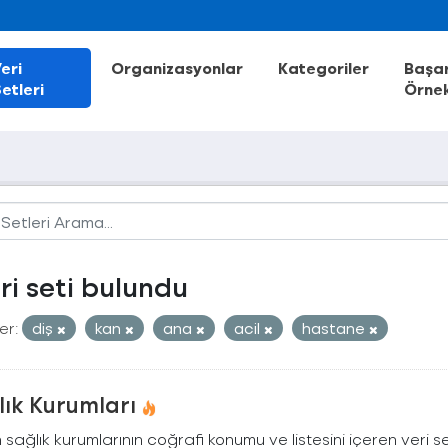
eri
Organizasyonlar
Kategoriler
Başar
etleri
Örnek
eri seti bulundu
er:
diş
kan
ana
acil
hastane
lık Kurumları
 sağlık kurumlarının coğrafi konumu ve listesini içeren veri se