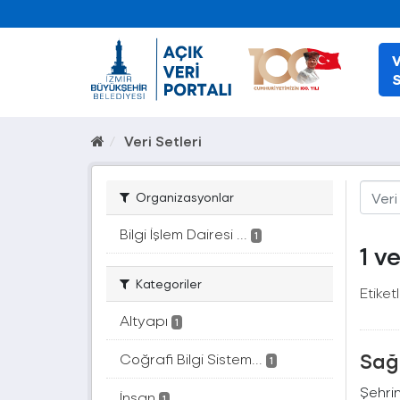
V
S
Veri Setleri
Organizasyonlar
Bilgi İşlem Dairesi ...
1
1 v
Kategoriler
Etiketl
Altyapı
1
Sağ
Coğrafi Bilgi Sistem...
1
Şehrin
İnsan
1