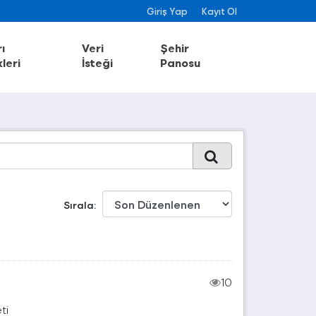
Giriş Yap
Kayıt Ol
ı
Veri
Şehir
leri
İsteği
Panosu
Sırala
10
ti