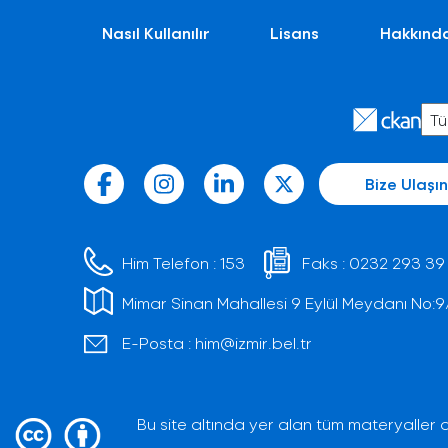
Nasıl Kullanılır
Lisans
Hakkınd
Bize Ulaşın
Him Telefon :
153
Faks :
0232 293 39
Mimar Sinan Mahallesi 9 Eylül Meydanı No:9/1 
E-Posta :
him@izmir.bel.tr
Bu site altında yer alan tüm materyaller a