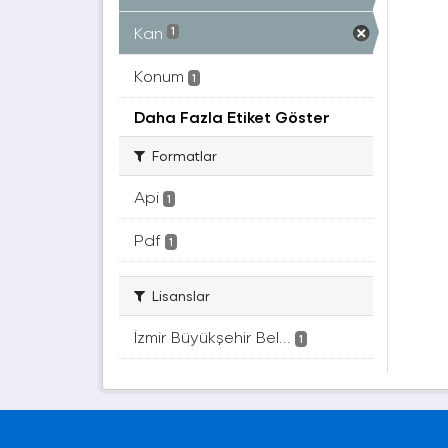
Kan
1
Konum
1
Daha Fazla Etiket Göster
Formatlar
Api
1
Pdf
1
Lisanslar
İzmir Büyükşehir Bel...
1