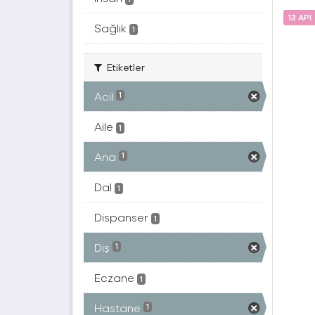
13 API
Sağlık
1
Etiketler
Acil
1
Aile
1
Ana
1
Dal
1
Dispanser
1
Diş
1
Eczane
1
Hastane
1