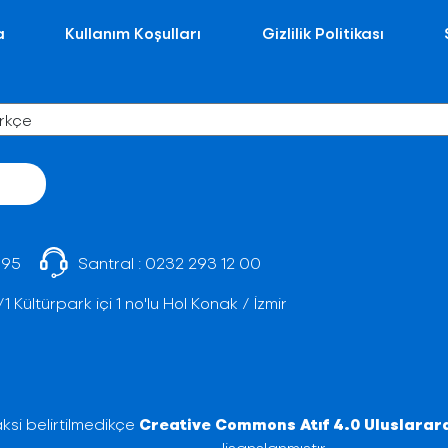
a
Kullanım Koşulları
Gizlilik Politikası
 95
Santral :
0232 293 12 00
Kültürpark içi 1 no'lu Hol Konak / İzmir
ksi belirtilmedikçe
Creative Commons Atıf 4.0 Uluslarara
lisanslanmıştır.