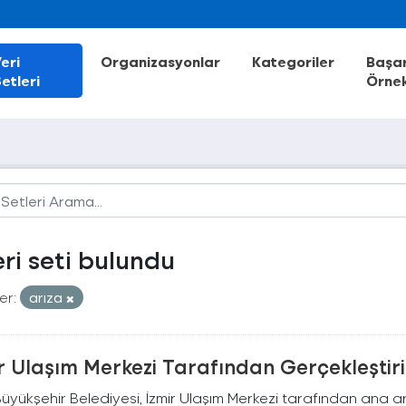
eri
Organizasyonlar
Kategoriler
Başar
etleri
Örnek
eri seti bulundu
er:
arıza
r Ulaşım Merkezi Tarafından Gerçekleştiril
Büyükşehir Belediyesi, İzmir Ulaşım Merkezi tarafından ana ar