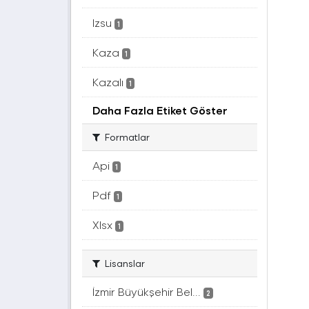
Izsu
1
Kaza
1
Kazalı
1
Daha Fazla Etiket Göster
Formatlar
Api
1
Pdf
1
Xlsx
1
Lisanslar
İzmir Büyükşehir Bel...
2