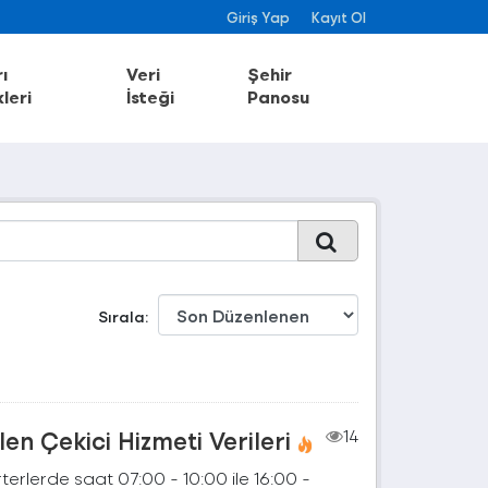
Giriş Yap
Kayıt Ol
ı
Veri
Şehir
leri
İsteği
Panosu
Sırala
en Çekici Hizmeti Verileri
14
terlerde saat 07:00 - 10:00 ile 16:00 -