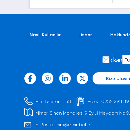
Nasıl Kullanılır
Lisans
Hakkınd
Bize Ulaşın
Him Telefon :
153
Faks :
0232 293 39
Mimar Sinan Mahallesi 9 Eylül Meydanı No:9/1 
E-Posta :
him@izmir.bel.tr