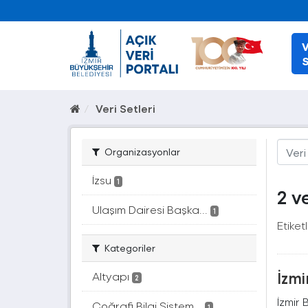
V
S
Veri Setleri
Organizasyonlar
İzsu
1
2 v
Ulaşım Dairesi Başka...
1
Etiketl
Kategoriler
İzmi
Altyapı
2
İzmir 
Coğrafi Bilgi Sistem...
1