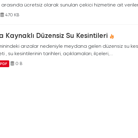
arasında ücretsiz olarak sunulan çekici hizmetine ait verileri
470 KB
a Kaynaklı Düzensiz Su Kesintileri
inindeki arızalar nedeniyle meydana gelen düzensiz su kesinti
ti , su kesintilerinin tarihleri, açıklamaları, ilçeleri,...
0 B
PDF