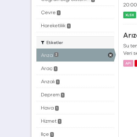
20:00 
Çevre
1
XLSX
Hareketlilik
1
Arız
Etiketler
Su tem
Veri se
Arıza
2
API
Araç
1
Arızalı
1
Deprem
1
Hava
1
Hizmet
1
Ilçe
1