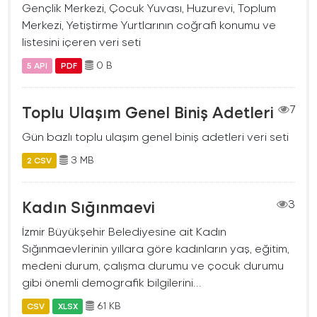
Gençlik Merkezi, Çocuk Yuvası, Huzurevi, Toplum
Merkezi, Yetiştirme Yurtlarının coğrafi konumu ve
listesini içeren veri seti
0 B
5 API
PDF
Toplu Ulaşım Genel Biniş Adetleri
7
Gün bazlı toplu ulaşım genel biniş adetleri veri seti
3 MB
2 CSV
Kadın Sığınmaevi
3
İzmir Büyükşehir Belediyesine ait Kadın
Sığınmaevlerinin yıllara göre kadınların yaş, eğitim,
medeni durum, çalışma durumu ve çocuk durumu
gibi önemli demografik bilgilerini...
61 KB
CSV
XLSX