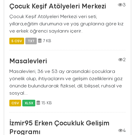
Çocuk Keşif Atölyeleri Merkezi
3
Çocuk Keşif Atölyeleri Merkezi veri seti,
yıllara,eğitim durumuna ve yaş gruplarına göre kız
ve erkek öğrenci sayılarını içerir.
7 KB
5 CSV
TXT
Masalevleri
2
Masalevleri, 36 ve 53 ay arasındaki çocuklara
yönelik olup, ihtiyaçlarını ve gelişim özelliklerini göz
önünde bulundurarak fiziksel, dil, bilişsel, ruhsal ve
sosyal...
15 KB
CSV
XLSX
İzmir95 Erken Çocukluk Gelişim
Programı
4