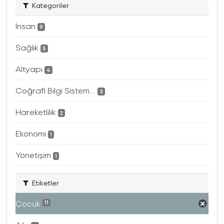
Kategoriler
İnsan
9
Sağlık
5
Altyapı
4
Coğrafi Bilgi Sistem...
3
Hareketlilik
2
Ekonomi
1
Yönetişim
1
Etiketler
Çocuk
11