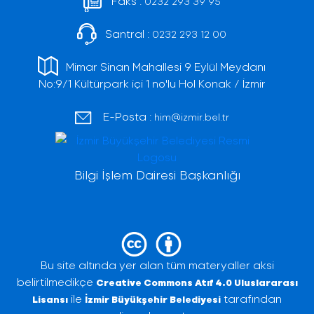
Faks :
0232 293 39 95
Santral :
0232 293 12 00
Mimar Sinan Mahallesi 9 Eylül Meydanı
No:9/1 Kültürpark içi 1 no'lu Hol Konak / İzmir
E-Posta :
him@izmir.bel.tr
Bilgi İşlem Dairesi Başkanlığı
Bu site altında yer alan tüm materyaller aksi
belirtilmedikçe
Creative Commons Atıf 4.0 Uluslararası
ile
tarafından
Lisansı
İzmir Büyükşehir Belediyesi