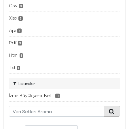
Csv
8
Xlsx
5
Api
3
Pdf
3
Html
1
Txt
1
Lisanslar
İzmir Büyükşehir Bel...
11