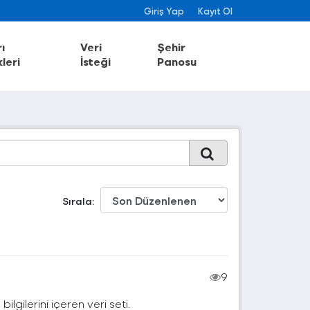
Giriş Yap
Kayıt Ol
ı
Veri
Şehir
leri
İsteği
Panosu
Sırala
9
lgilerini içeren veri seti.