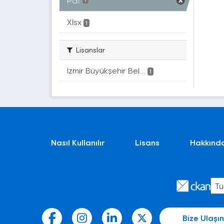
Pdf
Xlsx
1
Lisanslar
İzmir Büyükşehir Bel...
1
Nasıl Kullanılır
Lisans
Hakkınd
Bize Ulaşın