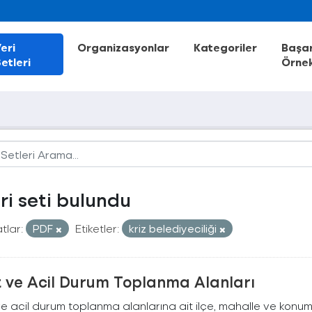
eri
Organizasyonlar
Kategoriler
Başar
etleri
Örnek
eri seti bulundu
tlar:
PDF
Etiketler:
kriz belediyeciliği
t ve Acil Durum Toplanma Alanları
e acil durum toplanma alanlarına ait ilçe, mahalle ve konum bi