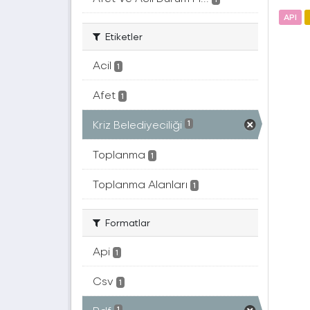
API
Etiketler
Acil
1
Afet
1
Kriz Belediyeciliği
1
Toplanma
1
Toplanma Alanları
1
Formatlar
Api
1
Csv
1
1