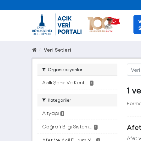
V
S
Veri Setleri
Organizasyonlar
Akıllı Şehir Ve Kent...
1
1 v
Kategoriler
Forma
Altyapı
1
Afe
Coğrafi Bilgi Sistem...
1
Afet v
Afet Ve Acil Durum M...
1