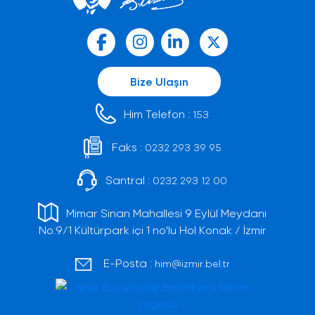
Bize Ulaşın
Him Telefon :
153
Faks :
0232 293 39 95
Santral :
0232 293 12 00
Mimar Sinan Mahallesi 9 Eylül Meydanı
No:9/1 Kültürpark içi 1 no'lu Hol Konak / İzmir
E-Posta :
him@izmir.bel.tr