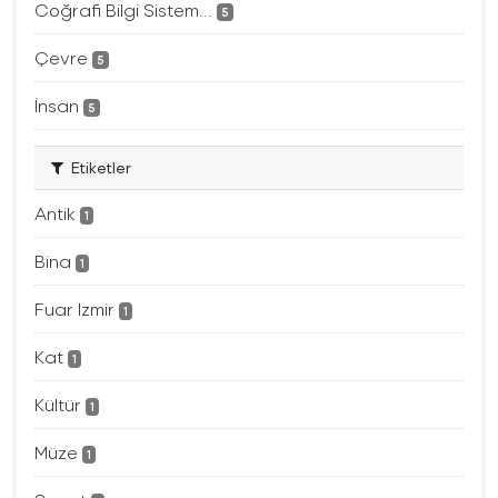
Coğrafi Bilgi Sistem...
5
Çevre
5
İnsan
5
Etiketler
Antik
1
Bina
1
Fuar Izmir
1
Kat
1
Kültür
1
Müze
1