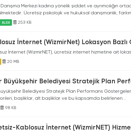
Danışma Merkezi kadına yönelik şiddet ve ayrımcılığın ortada
lmektedir. Ücretsiz psikolojik ve hukuksal danışmanlık, farkın
253 KB
XLSX
osuz İnternet (WizmirNet) Lokasyon Bazlı
uz İnternet (WizmirNET), ücretsiz internet hizmetine ait lokasy
20 MB
r Büyükşehir Belediyesi Stratejik Plan Pe
Büyükşehir Belediyesi Stratejik Plan Performans Göstergeleri
rileri, başlıklar, alt başlıklar ve bu kapsamda belirlenen...
98 KB
tsiz-Kablosuz İnternet (WizmirNET) Hizmeti