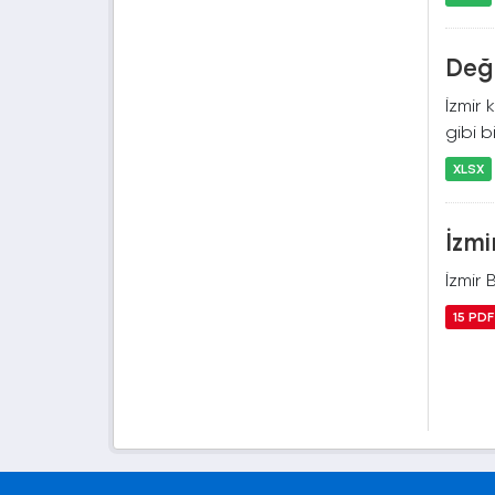
Deği
İzmir 
gibi b
XLSX
İzmi
İzmir 
15 PDF