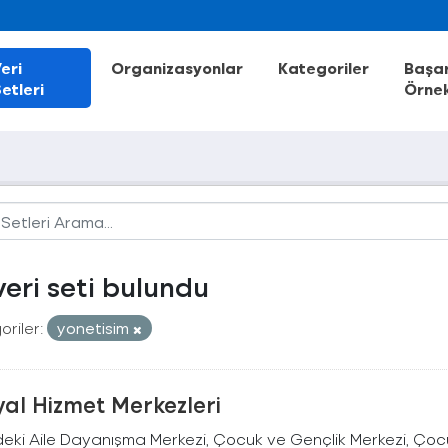
eri
Organizasyonlar
Kategoriler
Başar
etleri
Örnek
veri seti bulundu
riler:
yonetisim
al Hizmet Merkezleri
deki Aile Dayanışma Merkezi, Çocuk ve Gençlik Merkezi, Çocu