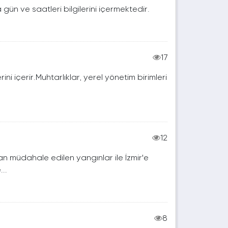
gün ve saatleri bilgilerini içermektedir.
17
erini içerir.Muhtarlıklar, yerel yönetim birimleri
12
dan müdahale edilen yangınlar ile İzmir'e
..
8