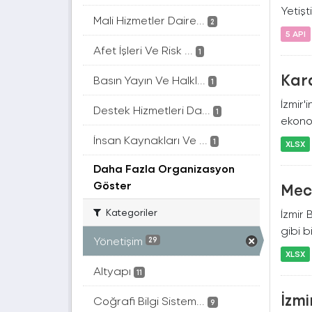
Yetişt
Mali Hizmetler Daire...
2
5 API
Afet İşleri Ve Risk ...
1
Kar
Basın Yayın Ve Halkl...
1
İzmir'
Destek Hizmetleri Da...
1
ekonom
İnsan Kaynakları Ve ...
1
XLSX
Daha Fazla Organizasyon
Göster
Mecl
Kategoriler
İzmir 
gibi bi
Yönetişim
29
XLSX
Altyapı
11
İzmi
Coğrafi Bilgi Sistem...
9