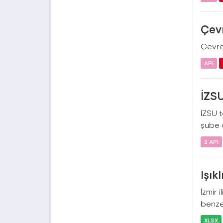
Çevr
Çevre 
API
İZSU
İZSU t
şube a
2 API
Işık
İzmir 
benzer
XLSX