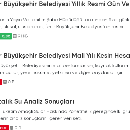
r Büyükşehir Belediyesi Yıllık Resmi Gün 
asın Yayın Ve Tanıtım Şube Müdürlüğü tarafından özel günler
, ulusal, uluslararası, İzmir Büyükşehir Belediyesi'nin resmi...
91 KB
XLSX
r Büyükşehir Belediyesi Mali Yılı Kesin Hes
Büyükşehir Belediyesi'nin mali performansını, kaynak kullanım
rmacılar, yerel hükümet yetkilileri ve diğer paydaşlar için...
0 B
F
alık Su Analiz Sonuçları
i Tüketim Amaçlı Sular Hakkında Yönetmelik gereğince İki g
erin analiz sonuçlarını içeren veri seti.
0 B
PDF