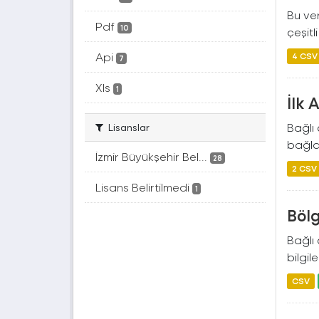
Bu ver
Pdf
10
çeşitl
Api
4 CSV
7
Xls
1
İlk
Bağlı
Lisanslar
bağlam
İzmir Büyükşehir Bel...
28
2 CSV
Lisans Belirtilmedi
1
Böl
Bağlı
bilgile
CSV