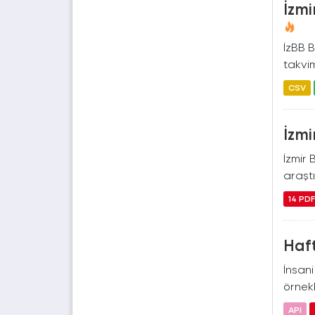
İzmi
İzBB B
takvim
CSV
İzmi
İzmir 
araştı
14 PD
Haft
İnsan
örnekl
API