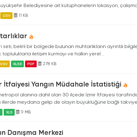
Büyükşehir Belediyesine ait kütüphanelerin lokasyon, çalışma 
11 KB
CSV
arlıklar
i seti, belirli bir bölgede bulunan muhtarlıkların ayrıntılı bilgil
 topluluklarla iletişim kurmayı ve halkın yerel...
278 KB
CSV
XLSX
PDF
r İtfaiyesi Yangın Müdahale İstatistiği
metropol alanına dahil olan 30 ilçede İzmir İtfaiyesi tarafın
 illerde meydana gelip de olayın büyüklüğüne bağlı takviye.
9 MB
X
XLS
ın Danışma Merkezi