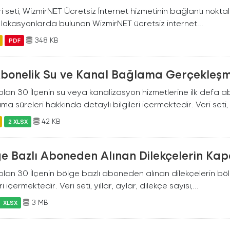
i seti, WizmirNET Ücretsiz İnternet hizmetinin bağlantı noktalarıyl
i lokasyonlarda bulunan WizmirNET ücretsiz internet...
348 KB
PDF
 Abonelik Su ve Kanal Bağlama Gerçekleşm
 olan 30 İlçenin su veya kanalizasyon hizmetlerine ilk defa
a süreleri hakkında detaylı bilgileri içermektedir. Veri seti
42 KB
2 XLSX
ge Bazlı Aboneden Alınan Dilekçelerin Ka
 olan 30 İlçenin bölge bazlı aboneden alınan dilekçelerin bö
ri içermektedir. Veri seti, yıllar, aylar, dilekçe sayısı,...
3 MB
XLSX