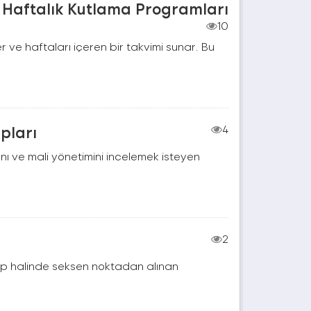
Ve Haftalık Kutlama Programları
10
 ve haftaları içeren bir takvimi sunar. Bu
apları
4
ını ve mali yönetimini incelemek isteyen
2
rup halinde seksen noktadan alınan