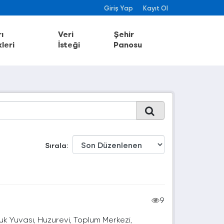
Giriş Yap
Kayıt Ol
ı
Veri
Şehir
leri
İsteği
Panosu
Sırala
9
k Yuvası, Huzurevi, Toplum Merkezi,