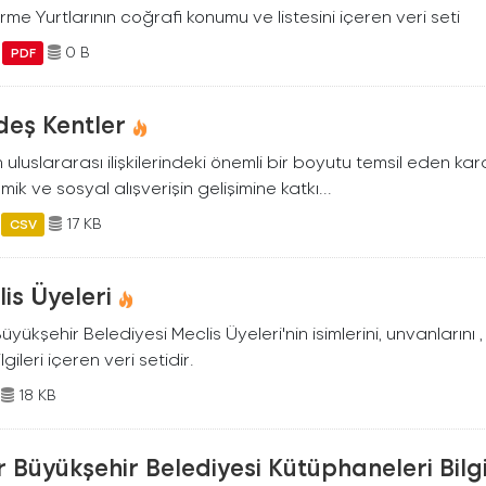
irme Yurtlarının coğrafi konumu ve listesini içeren veri seti
0 B
PDF
deş Kentler
in uluslararası ilişkilerindeki önemli bir boyutu temsil eden kard
ik ve sosyal alışverişin gelişimine katkı...
17 KB
CSV
is Üyeleri
Büyükşehir Belediyesi Meclis Üyeleri'nin isimlerini, unvanlarını
lgileri içeren veri setidir.
18 KB
r Büyükşehir Belediyesi Kütüphaneleri Bilgi