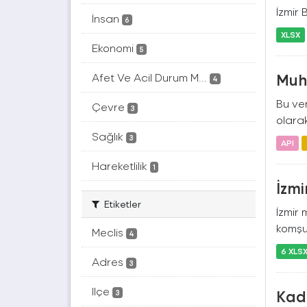
İzmir 
İnsan
6
XLSX
Ekonomi
5
Muht
Afet Ve Acil Durum M...
4
Bu ver
Çevre
3
olarak
Sağlık
3
API
Hareketlilik
1
İzmi
Etiketler
İzmir 
komşu
Meclis
4
6 XLS
Adres
3
Ilçe
Kad
3