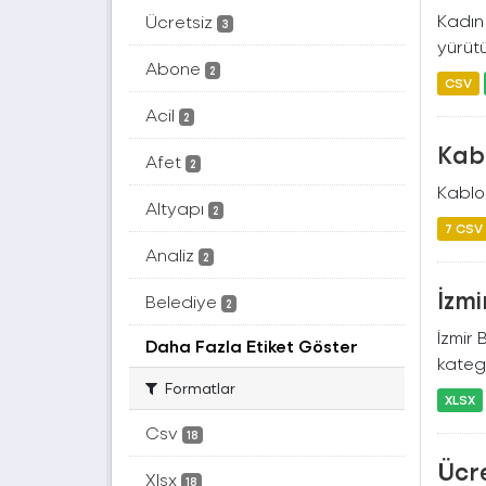
Kadın 
Ücretsiz
3
yürütü
Abone
2
CSV
Acil
2
Kabl
Afet
2
Kablos
Altyapı
2
7 CSV
Analiz
2
İzmi
Belediye
2
İzmir 
Daha Fazla Etiket Göster
katego
Formatlar
XLSX
Csv
18
Ücre
Xlsx
18