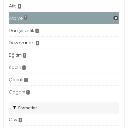
Aile
1
Atölye
1
Danışmanlık
1
Dezavantaj
1
Eğitim
1
Kadın
1
Çocuk
1
Çogem
1
Formatlar
Csv
1