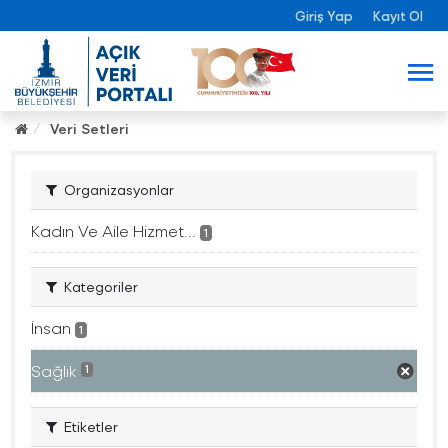
Giriş Yap
Kayıt Ol
Veri Setleri
Organizasyonlar
Kadın Ve Aile Hizmet...
1
Kategoriler
İnsan
1
Sağlık
1
Etiketler