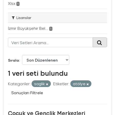
Xlsx
1
Lisanslar
İzmir Büyükşehir Bel...
1
Sırala
1 veri seti bulundu
Kategoriler:
saglik
Etiketler:
atölye
Sonuçları Filtrele
Çocuk ve Gençlik Merkezleri