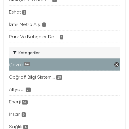
3
Eshot
2
İzmir Metro A.ş.
1
Park Ve Bahçeler Dai...
1
Kategoriler
Çevre
56
Coğrafi Bilgi Sistem...
25
Altyapı
21
Enerji
14
İnsan
9
Sağlık
4