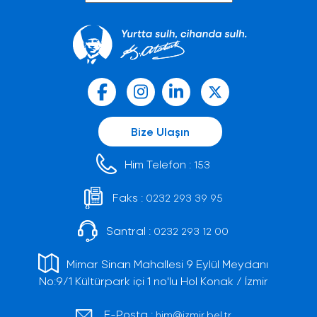
Bize Ulaşın
Him Telefon :
153
Faks :
0232 293 39 95
Santral :
0232 293 12 00
Mimar Sinan Mahallesi 9 Eylül Meydanı
No:9/1 Kültürpark içi 1 no'lu Hol Konak / İzmir
E-Posta :
him@izmir.bel.tr