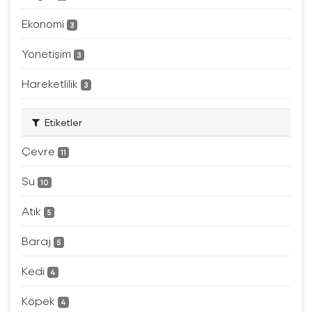
Ekonomi
3
Yönetişim
3
Hareketlilik
3
Etiketler
Çevre
11
Su
10
Atık
5
Baraj
5
Kedi
4
Köpek
4