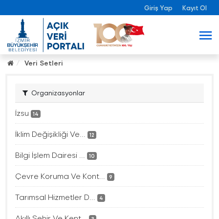
Giriş Yap
Kayıt Ol
Veri Setleri
Organizasyonlar
İzsu
14
İklim Değişikliği Ve...
12
Bilgi İşlem Dairesi ...
10
Çevre Koruma Ve Kont...
9
Tarımsal Hizmetler D...
4
Akıllı Şehir Ve Kent...