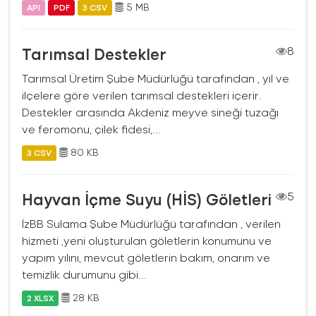
5 MB
API
PDF
3 CSV
Tarımsal Destekler
8
Tarımsal Üretim Şube Müdürlüğü tarafından , yıl ve
ilçelere göre verilen tarımsal destekleri içerir.
Destekler arasında Akdeniz meyve sineği tuzağı
ve feromonu, çilek fidesi,...
80 KB
3 CSV
Hayvan İçme Suyu (HİS) Göletleri
5
İzBB Sulama Şube Müdürlüğü tarafından , verilen
hizmeti ,yeni oluşturulan göletlerin konumunu ve
yapım yılını, mevcut göletlerin bakım, onarım ve
temizlik durumunu gibi...
28 KB
2 XLSX