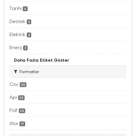
Tarihi
4
Destek
3
Elektrik
3
Enerji
3
Daha Fazla Etiket Göster
Formatlar
Csv
35
Api
23
Pdf
23
Xlsx
17