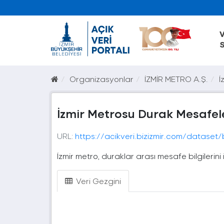
V
S
Organizasyonlar
İZMİR METRO A.Ş.
İ
İzmir Metrosu Durak Mesafel
URL:
https://acikveri.bizizmir.com/dataset/b43d973e-8b98-4572-a
İzmir metro, duraklar arası mesafe bilgilerin
Veri Gezgini