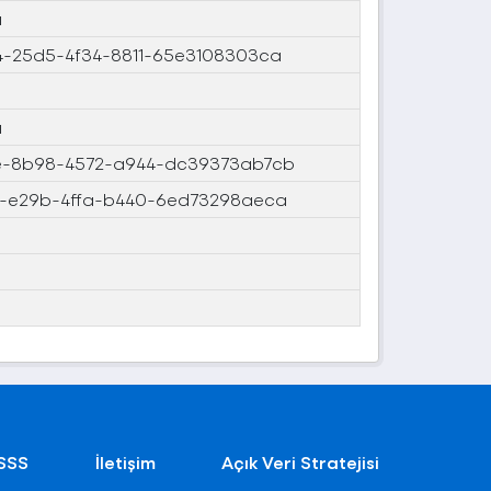
ı
-25d5-4f34-8811-65e3108303ca
ı
-8b98-4572-a944-dc39373ab7cb
-e29b-4ffa-b440-6ed73298aeca
SSS
İletişim
Açık Veri Stratejisi