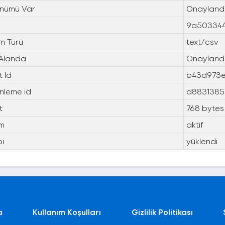
nümü Var
Onayland
9a503344
m Türü
text/csv
 Alanda
Onayland
 Id
b43d973e
nleme id
d8831385
t
768 bytes
m
aktif
pi
yüklendi
a
Kullanım Koşulları
Gizlilik Politikası