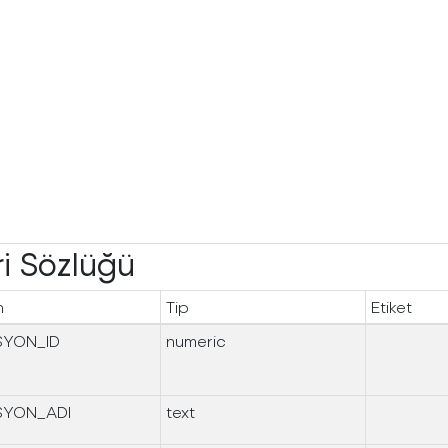
i Sözlüğü
n
Tip
Etiket
SYON_ID
numeric
SYON_ADI
text