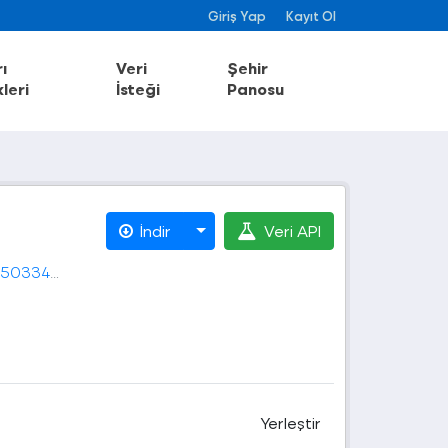
Giriş Yap
Kayıt Ol
ı
Veri
Şehir
leri
İsteği
Panosu
İndir
Veri API
feleri.csv
Yerleştir