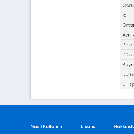
Görü
Id
Orta
Aynı
Paket
Düze
Boyu
Duru
Url ti
Nasıl Kullanılır
Lisans
Hakkınd