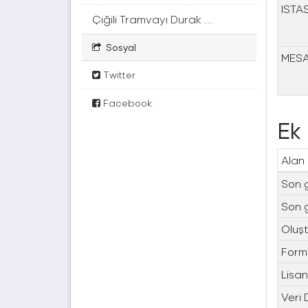
ISTA
Çiğili Tramvayı Durak ...
Sosyal
MES
Twitter
Facebook
Ek 
Alan
Son 
Son 
Oluşt
Form
Lisa
Veri