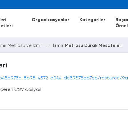
eri
Organizasyonlar
Kategoriler
Başar
etleri
Örnek
zmir Metrosu ve İzmir ...
İzmir Metrosu Durak Mesafeleri
eri
944-dc39373ab7cb/resource/9a503344-25d5-4f34-8811-65e3108303ca/download/metro-durak-mesa
i içeren CSV dosyası