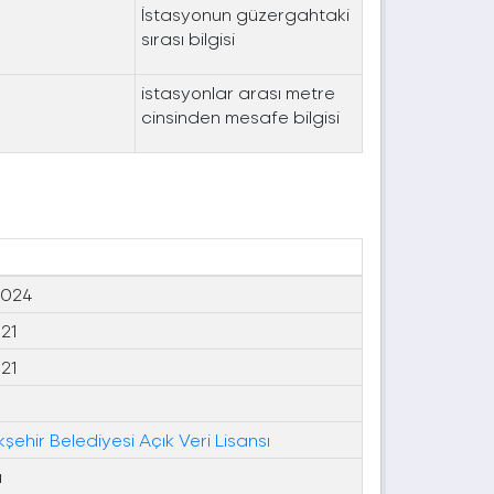
İstasyonun güzergahtaki
sırası bilgisi
istasyonlar arası metre
cinsinden mesafe bilgisi
2024
021
021
kşehir Belediyesi Açık Veri Lisansı
ı