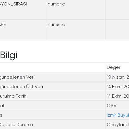
SYON_SIRASI
numeric
AFE
numeric
Bilgi
Değer
güncellenen Veri
19 Nisan, 
güncellenen Üst Veri
14 Ekim, 2
urulma Tarihi
14 Ekim, 2
at
CSV
ns
İzmir Büyü
 Deposu Durumu
Onayland