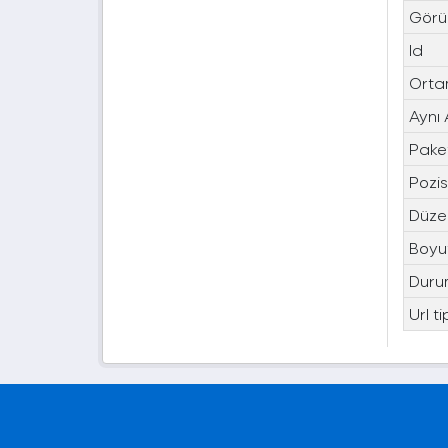
Görü
Id
Orta
Aynı
Paket
Pozi
Düze
Boyu
Duru
Url ti