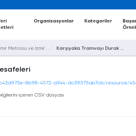
eri
Organizasyonlar
Kategoriler
Başar
etleri
Örnek
zmir Metrosu ve İzmir ...
Karşıyaka Tramvayı Durak ...
esafeleri
dc39373ab7cb/resource/45d03ae3-f928-441f-bed3-e26c5edd9f42/download/tramvay-karsiyaka-durak-mes
lgilerini içeren CSV dosyası