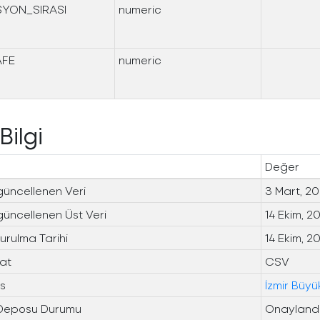
SYON_SIRASI
numeric
AFE
numeric
Bilgi
Değer
güncellenen Veri
3 Mart, 2
güncellenen Üst Veri
14 Ekim, 2
urulma Tarihi
14 Ekim, 2
at
CSV
ns
İzmir Büyü
 Deposu Durumu
Onayland