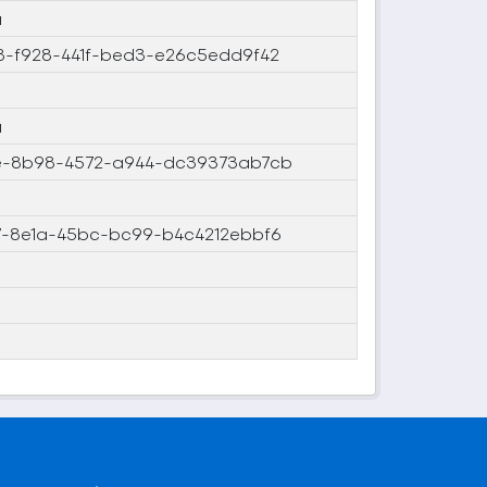
ı
-f928-441f-bed3-e26c5edd9f42
ı
-8b98-4572-a944-dc39373ab7cb
-8e1a-45bc-bc99-b4c4212ebbf6