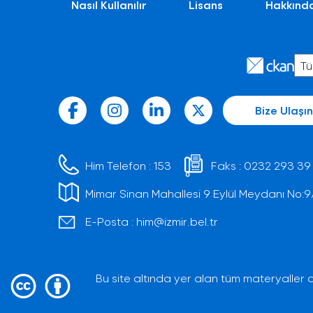
Nasıl Kullanılır
Lisans
Hakkınd
Bize Ulaşın
Him Telefon :
153
Faks :
0232 293 39
Mimar Sinan Mahallesi 9 Eylül Meydanı No:9/1 
E-Posta :
him@izmir.bel.tr
Bu site altında yer alan tüm materyaller a