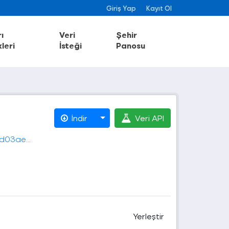
Giriş Yap
Kayıt Ol
ı
Veri
Şehir
leri
İsteği
Panosu
İndir
Veri API
afeleri.csv
Yerleştir