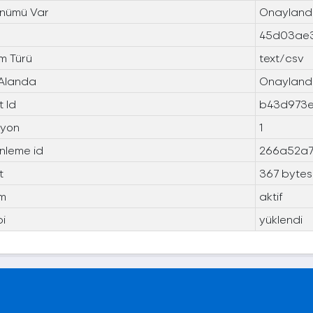
nümü Var
Onayland
45d03ae3
m Türü
text/csv
 Alanda
Onayland
 Id
b43d973e
syon
1
nleme id
266a52a7
t
367 bytes
m
aktif
pi
yüklendi