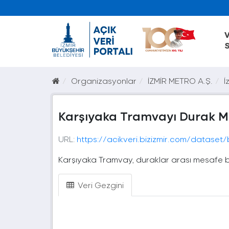
V
S
Organizasyonlar
İZMİR METRO A.Ş.
İ
Karşıyaka Tramvayı Durak M
URL:
https://acikveri.bizizmir.com/dataset/b43d973e-8b98-4572-a944-
Karşıyaka Tramvay, duraklar arası mesafe bi
Veri Gezgini