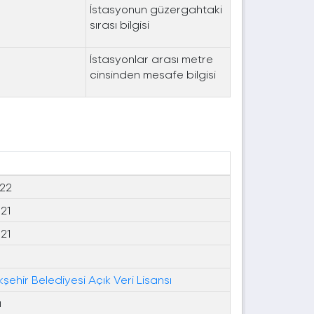
İstasyonun güzergahtaki
sırası bilgisi
İstasyonlar arası metre
cinsinden mesafe bilgisi
022
021
021
kşehir Belediyesi Açık Veri Lisansı
ı