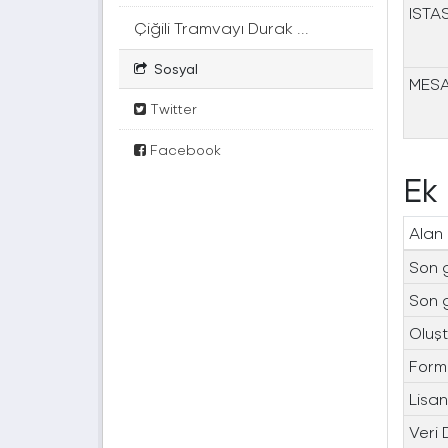
ISTA
Çiğili Tramvayı Durak ...
Sosyal
MES
Twitter
Facebook
Ek 
Alan
Son 
Son 
Oluşt
Form
Lisa
Veri