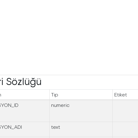
i Sözlüğü
n
Tip
Etiket
SYON_ID
numeric
SYON_ADI
text