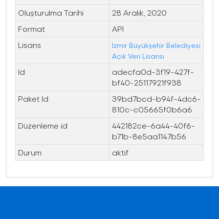
Oluşturulma Tarihi
28 Aralık, 2020
Format
API
Lisans
İzmir Büyükşehir Belediyesi
Açık Veri Lisansı
Id
adecfa0d-3f19-427f-
bf40-25117921f938
Paket Id
39bd7bcd-b94f-4dc6-
810c-c05665f0b6a6
Düzenleme id
442182ce-6a44-40f6-
b71b-8e5aa1147b56
Durum
aktif