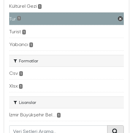
Kültürel Gezi
1
Tur
1
Turist
1
Yabancı
1
Formatlar
Csv
1
Xlsx
1
Lisanslar
İzmir Büyükşehir Bel...
1