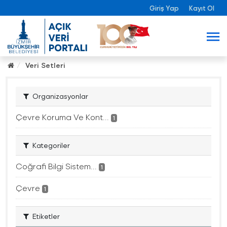
Giriş Yap
Kayıt Ol
Veri Setleri
Organizasyonlar
Çevre Koruma Ve Kont...
1
Kategoriler
Coğrafi Bilgi Sistem...
1
Çevre
1
Etiketler