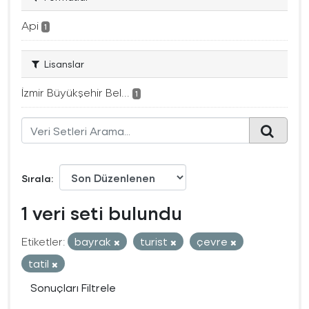
Api
1
Lisanslar
İzmir Büyükşehir Bel...
1
Sırala
1 veri seti bulundu
Etiketler:
bayrak
turist
çevre
tatil
Sonuçları Filtrele