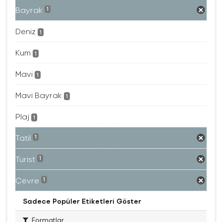
Bayrak
1
Deniz
1
Kum
1
Mavi
1
Mavi Bayrak
1
Plaj
1
Tatil
1
Turist
1
Çevre
1
Sadece Popüler Etiketleri Göster
Formatlar