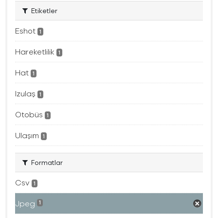
Etiketler
Eshot
1
Hareketlilik
1
Hat
1
Izulaş
1
Otobüs
1
Ulaşım
1
Formatlar
Csv
1
Jpeg
1