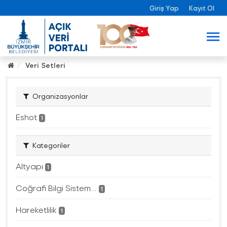
Giriş Yap
Kayıt Ol
Veri Setleri
Organizasyonlar
Eshot
1
Kategoriler
Altyapı
1
Coğrafi Bilgi Sistem...
1
Hareketlilik
1