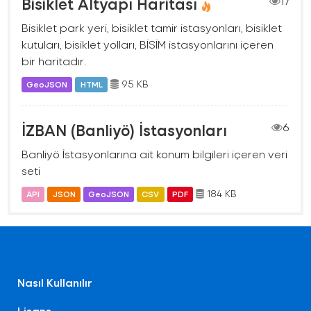
Bisiklet Altyapı Haritası
17
Bisiklet park yeri, bisiklet tamir istasyonları, bisiklet
kutuları, bisiklet yolları, BİSİM istasyonlarını içeren
bir haritadır.
95 KB
GeoJSON
HTML
İZBAN (Banliyö) İstasyonları
6
Banliyö İstasyonlarına ait konum bilgileri içeren veri
seti
184 KB
API
JSON
GeoJSON
CSV
PDF
Nasıl Kullanılır
Lisans