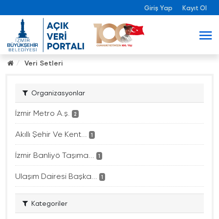
Giriş Yap
Kayıt Ol
Veri Setleri
Organizasyonlar
İzmir Metro A.ş.
2
Akıllı Şehir Ve Kent...
1
İzmir Banliyö Taşıma...
1
Ulaşım Dairesi Başka...
1
Kategoriler