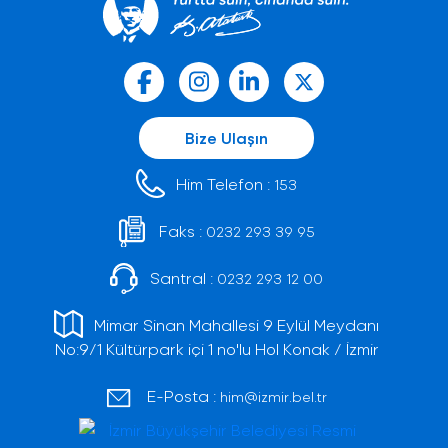
Bize Ulaşın
Him Telefon :
153
Faks :
0232 293 39 95
Santral :
0232 293 12 00
Mimar Sinan Mahallesi 9 Eylül Meydanı
No:9/1 Kültürpark içi 1 no'lu Hol Konak / İzmir
E-Posta :
him@izmir.bel.tr