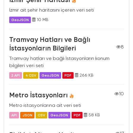
İzmir ait şehir haritasını içeren veri seti
10 MB
GeoJSON
Tramvay Hatları ve Bağlı
İstasyonların Bilgileri
8
Tramvay hatları ve bağlı İstasyonların konum
bilgileri veri seti
266 KB
2 API
4 CSV
GeoJSON
PDF
Metro İstasyonları
10
Metro istasyonlarına ait veri seti
58 KB
API
JSON
CSV
GeoJSON
PDF