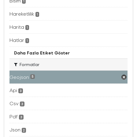
Bisim
1
Hareketlilik
1
Harita
1
Hatlar
1
Daha Fazla Etiket Göster
Formatlar
Geojson
5
Api
3
Csv
3
Pdf
3
Json
2