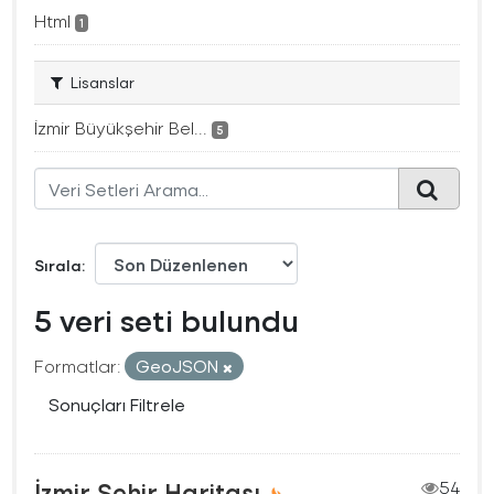
Html
1
Lisanslar
İzmir Büyükşehir Bel...
5
Sırala
5 veri seti bulundu
Formatlar:
GeoJSON
Sonuçları Filtrele
İzmir Şehir Haritası
54