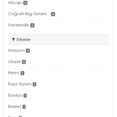
Altyapı
4
Coğrafi Bilgi Sistem...
4
Hareketlilik
4
Etiketler
Istasyon
3
Ulaşım
3
Metro
2
Raylı Sistem
2
Banliyö
1
Bisiklet
1