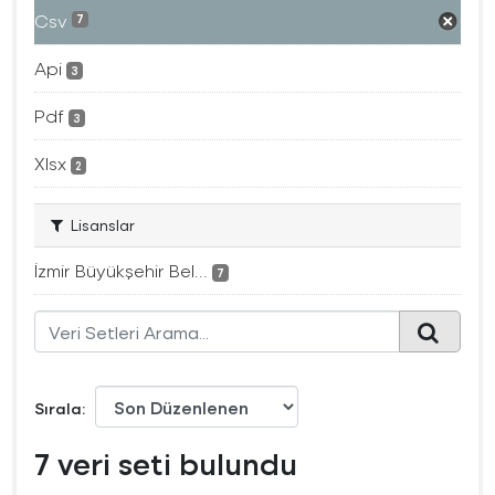
Csv
7
Api
3
Pdf
3
Xlsx
2
Lisanslar
İzmir Büyükşehir Bel...
7
Sırala
7 veri seti bulundu