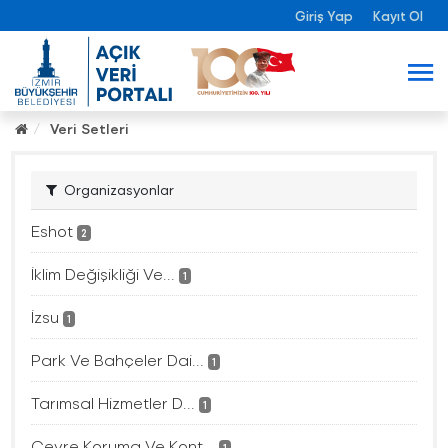
Giriş Yap
Kayıt Ol
Veri Setleri
Organizasyonlar
Eshot
2
İklim Değişikliği Ve...
1
İzsu
1
Park Ve Bahçeler Dai...
1
Tarımsal Hizmetler D...
1
Çevre Koruma Ve Kont...