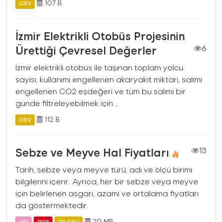
107 B
CSV
İzmir Elektrikli Otobüs Projesinin
Ürettiği Çevresel Değerler
6
İzmir elektrikli otobüs ile taşınan toplam yolcu
sayısı, kullanımı engellenen akaryakıt miktarı, salımı
engellenen CO2 eşdeğeri ve tüm bu salımı bir
günde filtreleyebilmek için...
112 B
CSV
Sebze ve Meyve Hal Fiyatları
13
Tarih, sebze veya meyve türü, adı ve ölçü birimi
bilgilerini içerir. Ayrıca, her bir sebze veya meyve
için belirlenen asgari, azami ve ortalama fiyatları
da göstermektedir.
20 MB
API
PDF
20 CSV