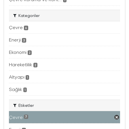
1
Kategoriler
Çevre
6
Enerji
3
Ekonomi
2
Hareketlilik
2
Altyapı
1
Sağlık
1
Etiketler
Çevre
7