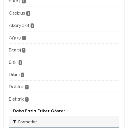
Enerji
2
Otobüs
2
Akaryakıt
1
Ağaç
1
Baraj
1
Bitki
1
Dikim
1
Doluluk
1
Elektrik
1
Daha Fazla Etiket Göster
Formatlar