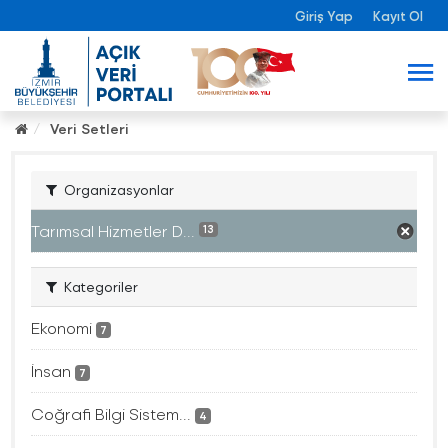
Giriş Yap
Kayıt Ol
Veri Setleri
Organizasyonlar
Tarımsal Hizmetler D...
13
Kategoriler
Ekonomi
7
İnsan
7
Coğrafi Bilgi Sistem...
4