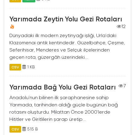
Yarımada Zeytin Yolu Gezi Rotaları
12
Dünyadaki ilk modern zeytinyağı işliği, Urla’daki
Klazomenai antik kentindedir. Güzelbahçe, Çeşme,
Seferihisar, Menderes ve Selçuk ilçelerinden
geçen rota, güzergâh üzerindeki...
1 KB
CSV
Yarımada Bağ Yolu Gezi Rotaları
7
Anadolu’nun bilinen ilk şaraphanesine sahip
Yarımada, tarihinden aldığı güçle bugünün bağ
rotasını oluşturdu. Milattan Önce 2000’lerde
Hititler ve Giritlilerin şarap üretip...
515 B
CSV