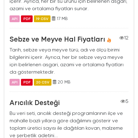
içerir. Ayrıca, her bir su ürünü için belirlenen asgari,
azami ve ortalama fiyatları sunar.
17 MB
API
PDF
19 CSV
Sebze ve Meyve Hal Fiyatları
12
Tarih, sebze veya meyve türü, adı ve ölçü birimi
bilgilerini içerir. Ayrıca, her bir sebze veya meyve
için belirlenen asgari, azami ve ortalama fiyatları
da göstermektedir.
20 MB
API
PDF
20 CSV
Arıcılık Desteği
5
Bu veri seti, arıcılık desteği programlarının ilçe ve
mahalle bazlı yıllara göre dağılımını gösterir ve
toplam üretici sayısı ile dağıtılan kovan, malzeme
ve şerbetlik adetini...