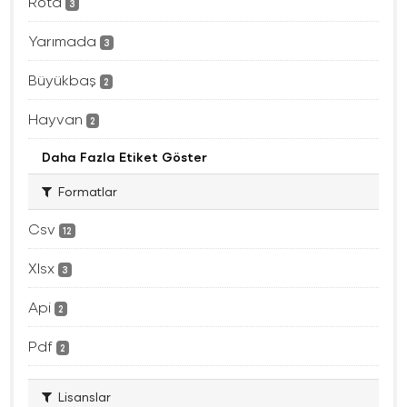
Rota
3
Yarımada
3
Büyükbaş
2
Hayvan
2
Daha Fazla Etiket Göster
Formatlar
Csv
12
Xlsx
3
Api
2
Pdf
2
Lisanslar