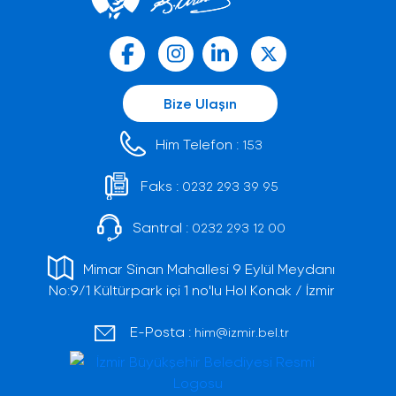
Bize Ulaşın
Him Telefon :
153
Faks :
0232 293 39 95
Santral :
0232 293 12 00
Mimar Sinan Mahallesi 9 Eylül Meydanı
No:9/1 Kültürpark içi 1 no'lu Hol Konak / İzmir
E-Posta :
him@izmir.bel.tr