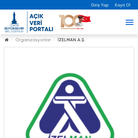
Giriş Yap
Kayıt Ol
Organizasyonlar
İZELMAN A.Ş.