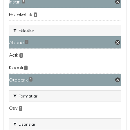
İnsan
1
Hareketlilik
1
Etiketler
Abone
1
Açık
1
Kapalı
1
Otopark
1
Formatlar
Csv
1
Lisanslar