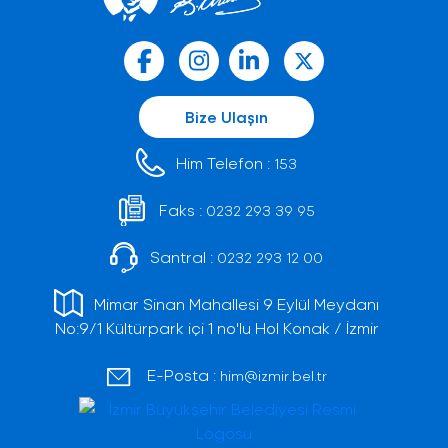
Bize Ulaşın
Him Telefon :
153
Faks :
0232 293 39 95
Santral :
0232 293 12 00
Mimar Sinan Mahallesi 9 Eylül Meydanı
No:9/1 Kültürpark içi 1 no'lu Hol Konak / İzmir
E-Posta :
him@izmir.bel.tr