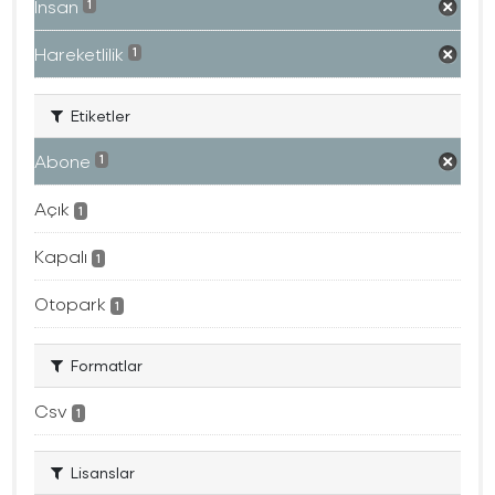
İnsan
1
Hareketlilik
1
Etiketler
Abone
1
Açık
1
Kapalı
1
Otopark
1
Formatlar
Csv
1
Lisanslar