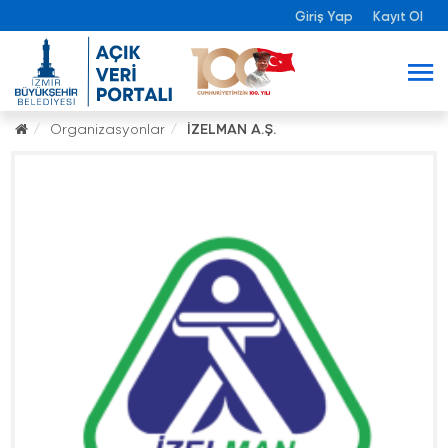
Giriş Yap
Kayıt Ol
Organizasyonlar
İZELMAN A.Ş.