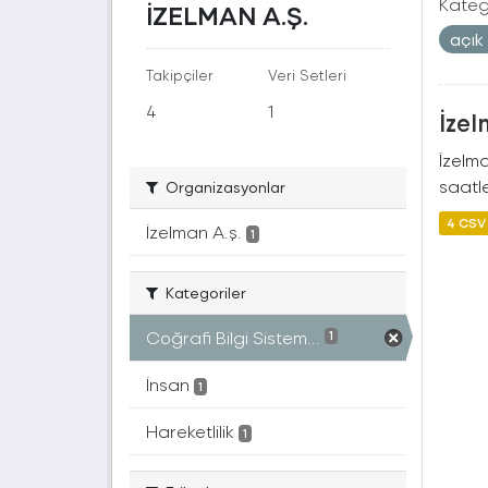
Katego
İZELMAN A.Ş.
açık
Takipçiler
Veri Setleri
4
1
İzel
İzelm
saatle
Organizasyonlar
4 CSV
İzelman A.ş.
1
Kategoriler
Coğrafi Bilgi Sistem...
1
İnsan
1
Hareketlilik
1