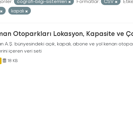
riler:
cografi-bilgi-sistemleri
Formatlar:
CSV
Etike
kapalı
man Otoparkları Lokasyon, Kapasite ve Ça
an A.Ş. bünyesindeki açık, kapalı, abone ve yol kenarı otopa
rini içeren veri seti
18 KB