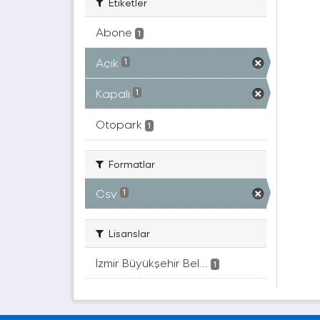
Etiketler
Abone
1
Açık
1
Kapalı
1
Otopark
1
Formatlar
Csv
1
Lisanslar
İzmir Büyükşehir Bel...
1