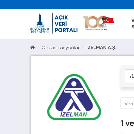
V
S
Organizasyonlar
İZELMAN A.Ş.
1 v