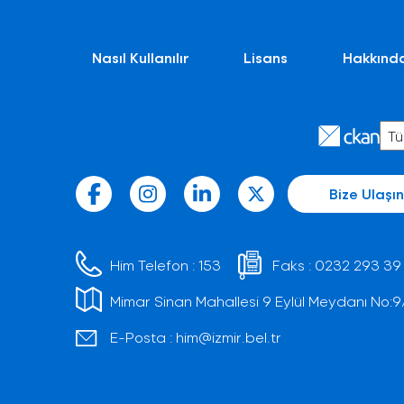
Nasıl Kullanılır
Lisans
Hakkınd
Bize Ulaşın
Him Telefon :
153
Faks :
0232 293 39
Mimar Sinan Mahallesi 9 Eylül Meydanı No:9/1 
E-Posta :
him@izmir.bel.tr