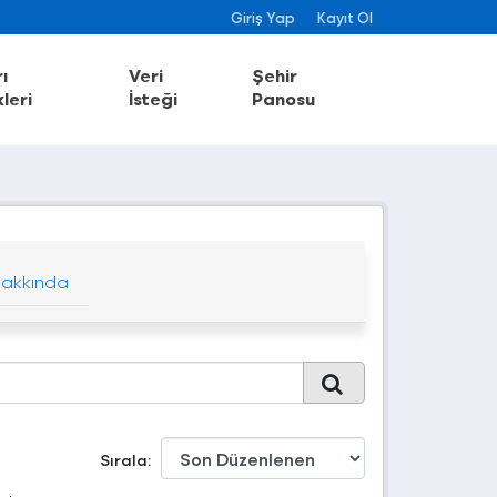
Giriş Yap
Kayıt Ol
ı
Veri
Şehir
leri
İsteği
Panosu
akkında
Sırala