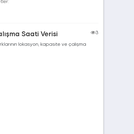
tler:
lışma Saati Verisi
3
rklarının lokasyon, kapasite ve çalışma