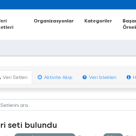
eri
Organizasyonlar
Kategoriler
Başar
etleri
Örnek
Veri Setleri
Aktivite Akışı
Veri İstekleri
H
eri seti bulundu