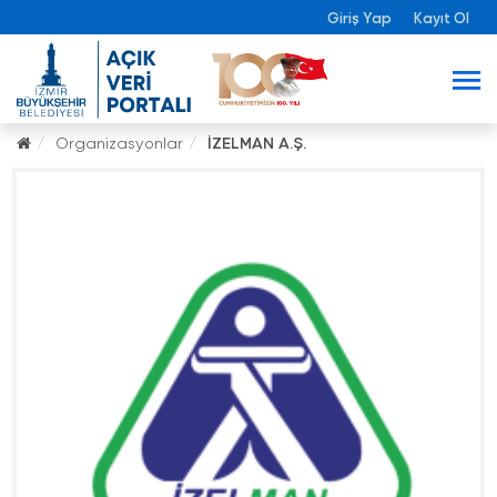
Giriş Yap
Kayıt Ol
Organizasyonlar
İZELMAN A.Ş.