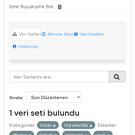
İzmir Büyükşehir Bel...
1
Veri Setleri
Aktivite Akışı
Veri İstekleri
Hakkında
Sırala
1 veri seti bulundu
Kategoriler:
insan
hareketlilik
Etiketler:
abone
kapalı
otopark
açık