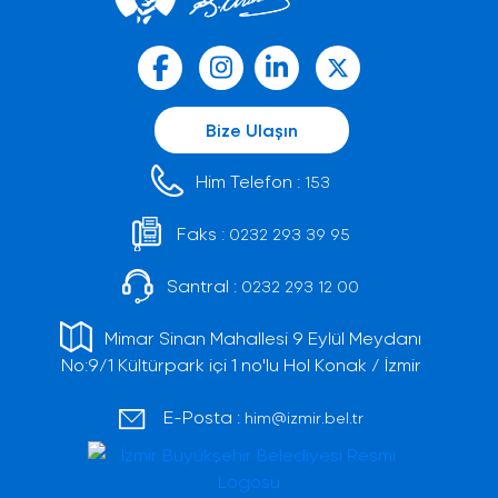
Bize Ulaşın
Him Telefon :
153
Faks :
0232 293 39 95
Santral :
0232 293 12 00
Mimar Sinan Mahallesi 9 Eylül Meydanı
No:9/1 Kültürpark içi 1 no'lu Hol Konak / İzmir
E-Posta :
him@izmir.bel.tr