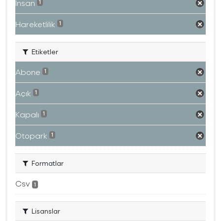
İnsan
1
Hareketlilik
1
Etiketler
Abone
1
Açık
1
Kapalı
1
Otopark
1
Formatlar
Csv
1
Lisanslar