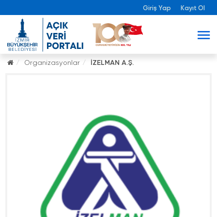
Giriş Yap
Kayıt Ol
Organizasyonlar
İZELMAN A.Ş.