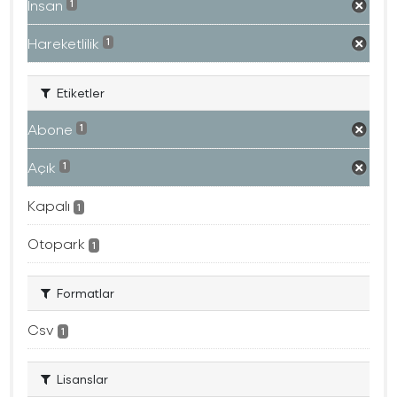
İnsan
1
Hareketlilik
1
Etiketler
Abone
1
Açık
1
Kapalı
1
Otopark
1
Formatlar
Csv
1
Lisanslar