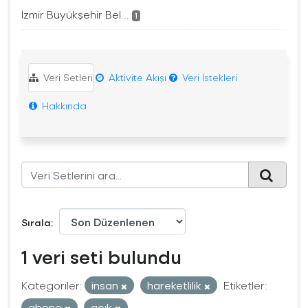
İzmir Büyükşehir Bel...
1
Veri Setleri
Aktivite Akışı
Veri İstekleri
Hakkında
Sırala
1 veri seti bulundu
Kategoriler:
insan
hareketlilik
Etiketler:
abone
açık