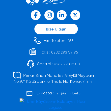
Bize Ulaşın
Him Telefon :
153
Faks :
0232 293 39 95
Santral :
0232 293 12 00
Mimar Sinan Mahallesi 9 Eylül Meydanı
No:9/1 Kültürpark içi 1 no'lu Hol Konak / İzmir
E-Posta :
him@izmir.bel.tr