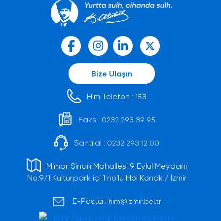
Bize Ulaşın
Him Telefon :
153
Faks :
0232 293 39 95
Santral :
0232 293 12 00
Mimar Sinan Mahallesi 9 Eylül Meydanı
No:9/1 Kültürpark içi 1 no'lu Hol Konak / İzmir
E-Posta :
him@izmir.bel.tr