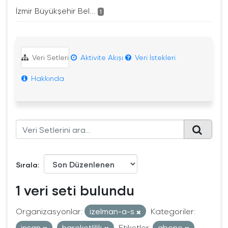
İzmir Büyükşehir Bel...
1
Veri Setleri
Aktivite Akışı
Veri İstekleri
Hakkında
Sırala
1 veri seti bulundu
Organizasyonlar:
izelman-a-s
Kategoriler:
insan
hareketlilik
Etiketler:
abone