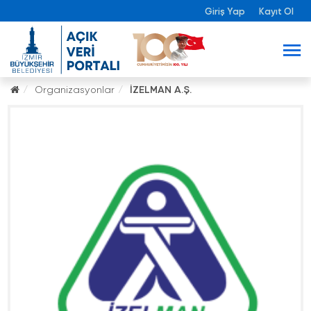
Giriş Yap
Kayıt Ol
Organizasyonlar
İZELMAN A.Ş.