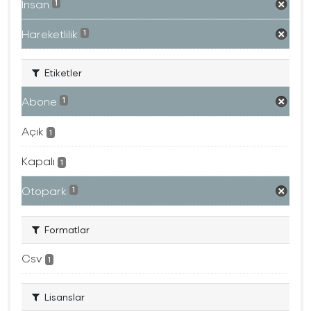
İnsan
1
Hareketlilik
1
Etiketler
Abone
1
Açık
1
Kapalı
1
Otopark
1
Formatlar
Csv
1
Lisanslar