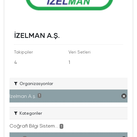
İZELMAN A.Ş.
Takipçiler
Veri Setleri
4
1
Organizasyonlar
İzelman A.ş.
1
Kategoriler
Coğrafi Bilgi Sistem...
1