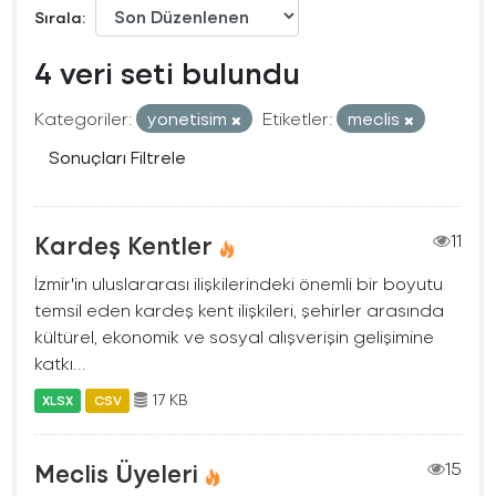
Sırala
4 veri seti bulundu
Kategoriler:
yonetisim
Etiketler:
meclis
Sonuçları Filtrele
Kardeş Kentler
11
İzmir'in uluslararası ilişkilerindeki önemli bir boyutu
temsil eden kardeş kent ilişkileri, şehirler arasında
kültürel, ekonomik ve sosyal alışverişin gelişimine
katkı...
17 KB
XLSX
CSV
Meclis Üyeleri
15