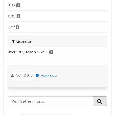
Xlsx
3
Csv
2
Pdf
1
Lisanslar
İzmir Büyükşehir Bel...
4
Veri Setleri
Hakkında