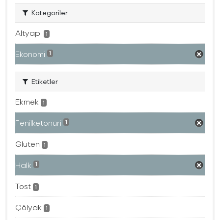
Kategoriler
Altyapı
1
Ekonomi
1
Etiketler
Ekmek
1
Fenilketonüri
1
Gluten
1
Halk
1
Tost
1
Çölyak
1