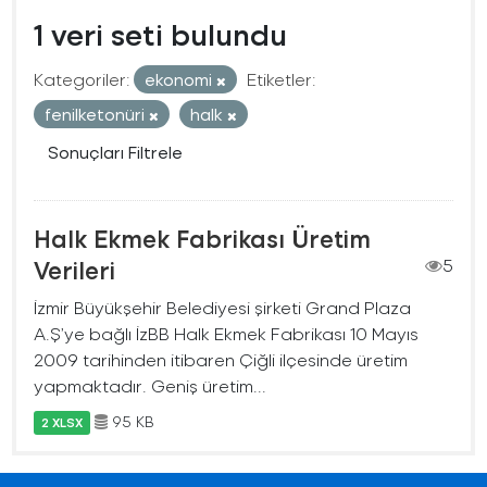
1 veri seti bulundu
Kategoriler:
ekonomi
Etiketler:
fenilketonüri
halk
Sonuçları Filtrele
Halk Ekmek Fabrikası Üretim
Verileri
5
İzmir Büyükşehir Belediyesi şirketi Grand Plaza
A.Ş’ye bağlı İzBB Halk Ekmek Fabrikası 10 Mayıs
2009 tarihinden itibaren Çiğli ilçesinde üretim
yapmaktadır. Geniş üretim...
95 KB
2 XLSX