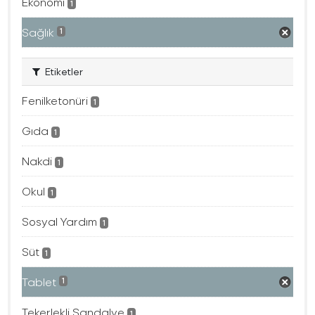
Ekonomi
1
Sağlık
1
Etiketler
Fenilketonüri
1
Gıda
1
Nakdi
1
Okul
1
Sosyal Yardım
1
Süt
1
Tablet
1
Tekerlekli Sandalye
1