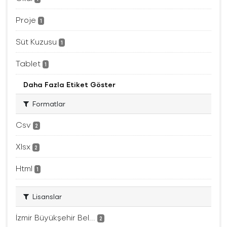
Proje
1
Süt Kuzusu
1
Tablet
1
Daha Fazla Etiket Göster
Formatlar
Csv
2
Xlsx
2
Html
1
Lisanslar
İzmir Büyükşehir Bel...
2