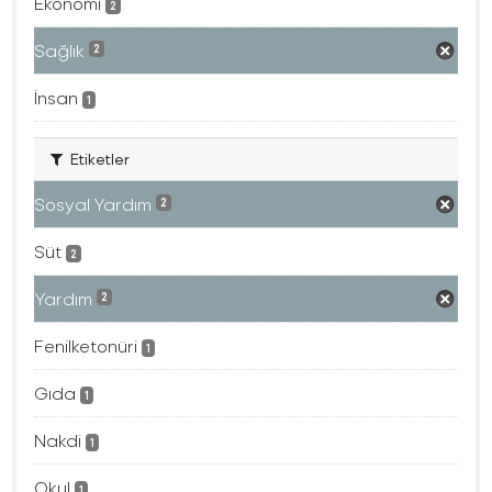
Ekonomi
2
Sağlık
2
İnsan
1
Etiketler
Sosyal Yardım
2
Süt
2
Yardım
2
Fenilketonüri
1
Gıda
1
Nakdi
1
Okul
1