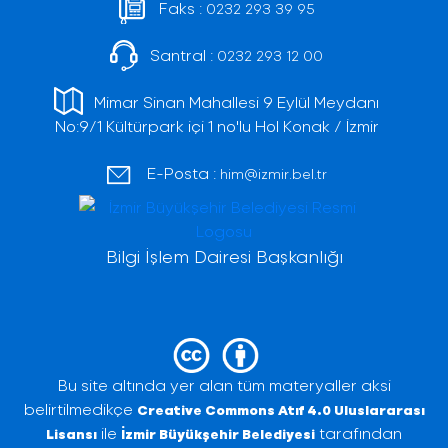
Faks :
0232 293 39 95
Santral :
0232 293 12 00
Mimar Sinan Mahallesi 9 Eylül Meydanı
No:9/1 Kültürpark içi 1 no'lu Hol Konak / İzmir
E-Posta :
him@izmir.bel.tr
Bilgi İşlem Dairesi Başkanlığı
Bu site altında yer alan tüm materyaller aksi
belirtilmedikçe
Creative Commons Atıf 4.0 Uluslararası
ile
tarafından
Lisansı
İzmir Büyükşehir Belediyesi