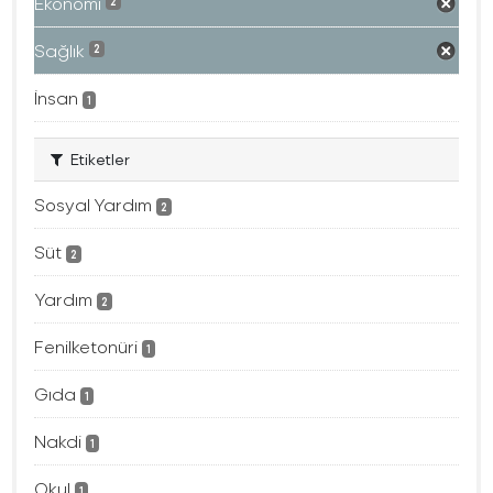
Ekonomi
2
Sağlık
2
İnsan
1
Etiketler
Sosyal Yardım
2
Süt
2
Yardım
2
Fenilketonüri
1
Gıda
1
Nakdi
1
Okul
1