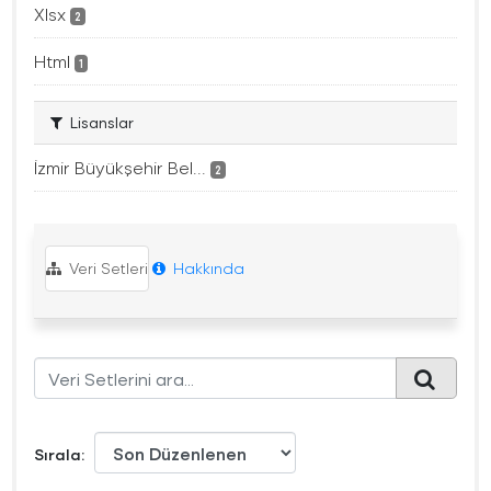
Xlsx
2
Html
1
Lisanslar
İzmir Büyükşehir Bel...
2
Veri Setleri
Hakkında
Sırala