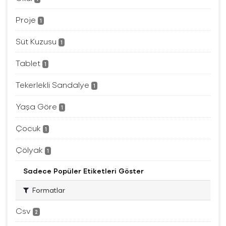
Proje
1
Süt Kuzusu
1
Tablet
1
Tekerlekli Sandalye
1
Yaşa Göre
1
Çocuk
1
Çölyak
1
Sadece Popüler Etiketleri Göster
Formatlar
Csv
2