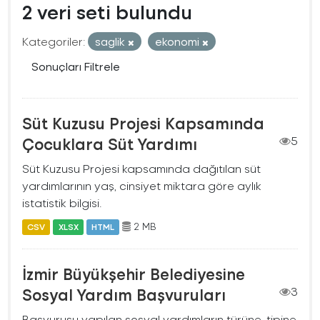
2 veri seti bulundu
Kategoriler:
saglik
ekonomi
Sonuçları Filtrele
Süt Kuzusu Projesi Kapsamında
Çocuklara Süt Yardımı
5
Süt Kuzusu Projesi kapsamında dağıtılan süt
yardımlarının yaş, cinsiyet miktara göre aylık
istatistik bilgisi.
2 MB
CSV
XLSX
HTML
İzmir Büyükşehir Belediyesine
Sosyal Yardım Başvuruları
3
Başvurusu yapılan sosyal yardımların türüne, tipine