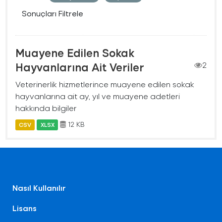
Sonuçları Filtrele
Muayene Edilen Sokak
Hayvanlarına Ait Veriler
2
Veterinerlik hizmetlerince muayene edilen sokak
hayvanlarına ait ay, yıl ve muayene adetleri
hakkında bilgiler
12 KB
CSV
XLSX
Nasıl Kullanılır
Lisans