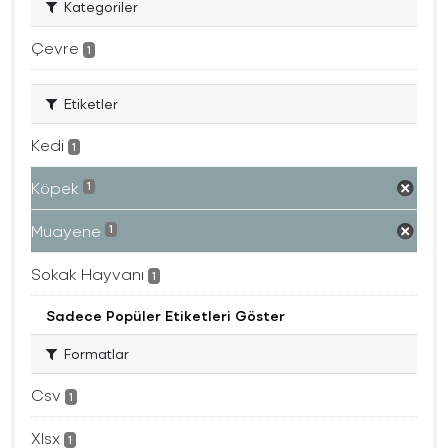
Kategoriler
Çevre
1
Etiketler
Kedi
1
Köpek
1
Muayene
1
Sokak Hayvanı
1
Sadece Popüler Etiketleri Göster
Formatlar
Csv
1
Xlsx
1