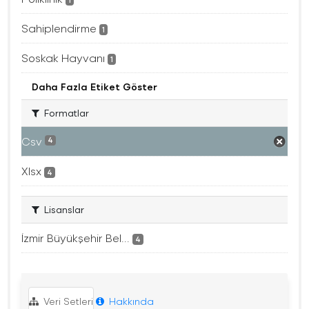
Sahiplendirme
1
Soskak Hayvanı
1
Daha Fazla Etiket Göster
Formatlar
Csv
4
Xlsx
4
Lisanslar
İzmir Büyükşehir Bel...
4
Veri Setleri
Hakkında