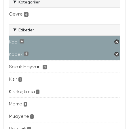
Kategoriler
Çevre
4
Etiketler
Kedi
4
Köpek
4
Sokak Hayvanı
3
Kısır
1
Kısırlaştırma
1
Mama
1
Muayene
1
Poliklinik
1