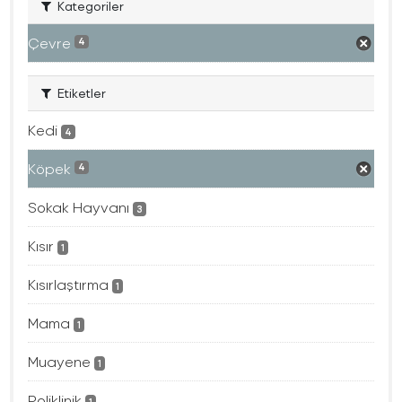
Kategoriler
Çevre
4
Etiketler
Kedi
4
Köpek
4
Sokak Hayvanı
3
Kısır
1
Kısırlaştırma
1
Mama
1
Muayene
1
Poliklinik
1