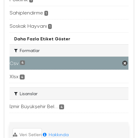
Sahiplendirme
1
Soskak Hayvanı
1
Daha Fazla Etiket Göster
Formatlar
Csv
4
Xlsx
4
Lisanslar
İzmir Büyükşehir Bel...
4
Veri Setleri
Hakkında