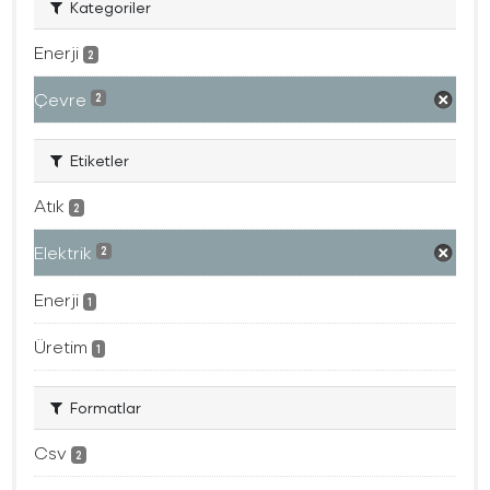
Kategoriler
Enerji
2
Çevre
2
Etiketler
Atık
2
Elektrik
2
Enerji
1
Üretim
1
Formatlar
Csv
2