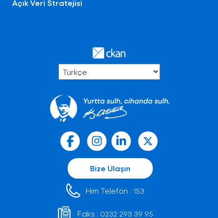
Açık Veri Stratejisi
Bize Ulaşın
Him Telefon :
153
Faks :
0232 293 39 95