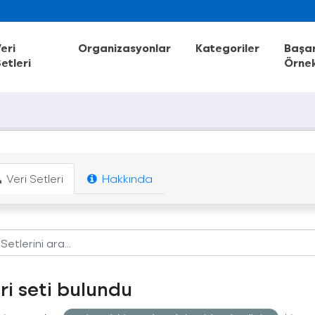
eri
Organizasyonlar
Kategoriler
Başar
etleri
Örnek
Veri Setleri
Hakkında
eri seti bulundu