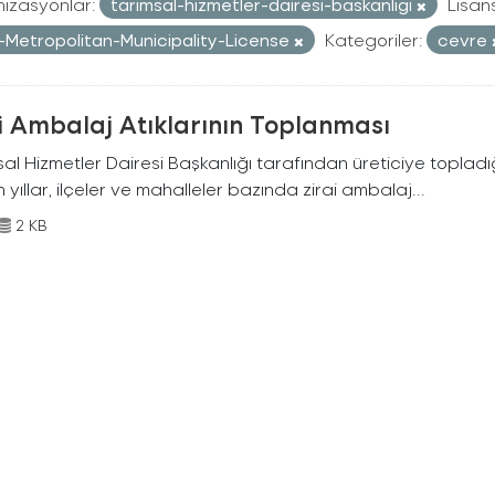
izasyonlar:
tarimsal-hizmetler-dairesi-baskanligi
Lisans
r-Metropolitan-Municipality-License
Kategoriler:
cevre
i Ambalaj Atıklarının Toplanması
al Hizmetler Dairesi Başkanlığı tarafından üreticiye topladığ
n yıllar, ilçeler ve mahalleler bazında zirai ambalaj...
2 KB