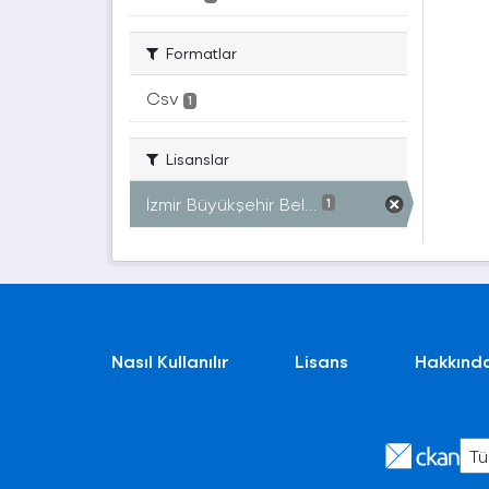
Formatlar
Csv
1
Lisanslar
İzmir Büyükşehir Bel...
1
Nasıl Kullanılır
Lisans
Hakkınd