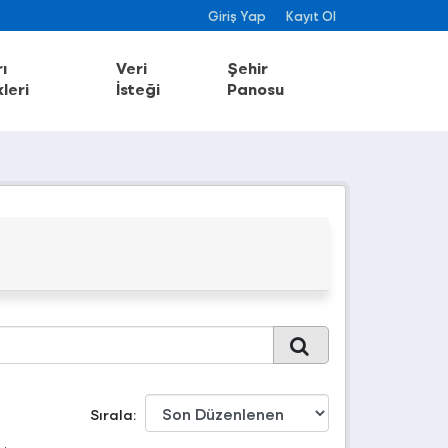
Giriş Yap
Kayıt Ol
ı
Veri
Şehir
leri
İsteği
Panosu
Sırala