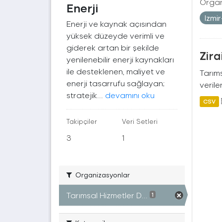
Organ
Enerji
Izmi
Enerji ve kaynak açısından
yüksek düzeyde verimli ve
giderek artan bir şekilde
Zira
yenilenebilir enerji kaynakları
ile desteklenen, maliyet ve
Tarıms
enerji tasarrufu sağlayan;
verile
stratejik...
devamını oku
CSV
Takipçiler
Veri Setleri
3
1
Organizasyonlar
Tarımsal Hizmetler D...
1