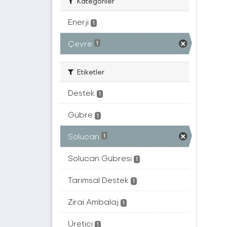
Kategoriler
Enerji
1
Çevre
1
Etiketler
Destek
1
Gübre
1
Solucan
1
Solucan Gübresi
1
Tarımsal Destek
1
Zirai Ambalaj
1
Üretici
1